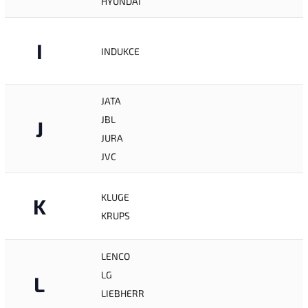
HYUNDAI
I
INDUKCE
JATA
JBL
J
JURA
JVC
KLUGE
K
KRUPS
LENCO
LG
L
LIEBHERR