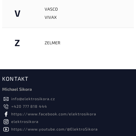
VASCO
V
VIVAX
Z
ZELMER
KONTAKT
Michael Sikora
info
@
elektrosikora.cz
+420 777 818 444
https://www.facebook.com/elektrosikora
elektrosikora
https://www.youtube.com/@ElektroSikora