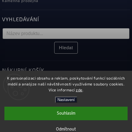
Kamenná prodejna
VYHLEDÁVÁNÍ
Hledat
NÁKUPNÍ KOŠÍK
K personalizaci obsahu a reklam, poskytování funkcí sociálních
0
ks /
0 Kč
médií a analýze naší návštěvnosti využíváme soubory cookies.
Více informací
zde
.
Nastavení
Copyright 2026
Elektro Sikora
. Všechna práva vyhrazena.
Souhlasím
Upravit nastavení cookies
Kamenná prodejna v Českém Těšíně
Vytvořil
Shoptet
| Design
Shoptak.cz.
Odmítnout