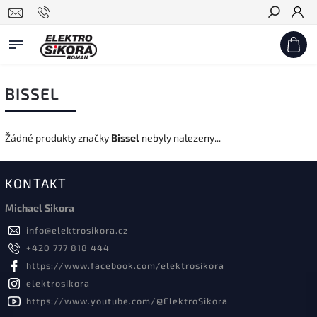
Hledat
BISSEL
Žádné produkty značky
Bissel
nebyly nalezeny...
KONTAKT
Michael Sikora
info
@
elektrosikora.cz
+420 777 818 444
https://www.facebook.com/elektrosikora
elektrosikora
https://www.youtube.com/@ElektroSikora