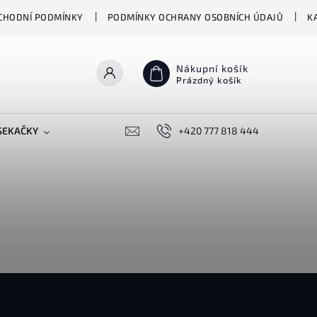
CHODNÍ PODMÍNKY
PODMÍNKY OCHRANY OSOBNÍCH ÚDAJŮ
K
Nákupní košík
Prázdný košík
SEKAČKY
PŘEKLADAČE VASCO
+420 777 818 444
BIONICKÉ MOPY HIZER