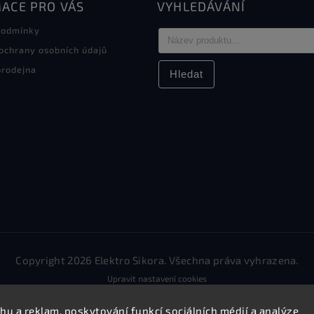
ACE PRO VÁS
VYHLEDÁVÁNÍ
podmínky
ochrany osobních údajů
rodejna
Hledat
Copyright 2026
Elektro Sikora
. Všechna práva vyhrazena.
Upravit nastavení cookies
Vytvořil
Shoptet
| Design
Shoptak.cz.
hu a reklam, poskytování funkcí sociálních médií a analýze