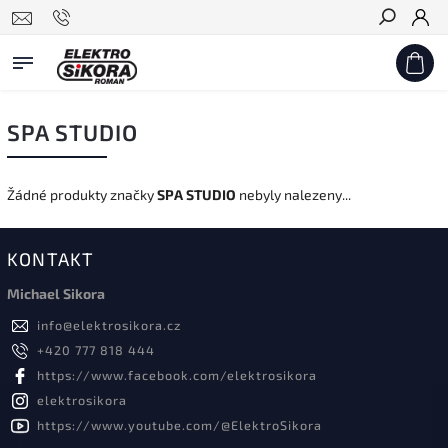
Hledat
SPA STUDIO
Žádné produkty značky
SPA STUDIO
nebyly nalezeny...
KONTAKT
Michael Sikora
info
@
elektrosikora.cz
+420 777 818 444
https://www.facebook.com/elektrosikora
elektrosikora
https://www.youtube.com/@ElektroSikora