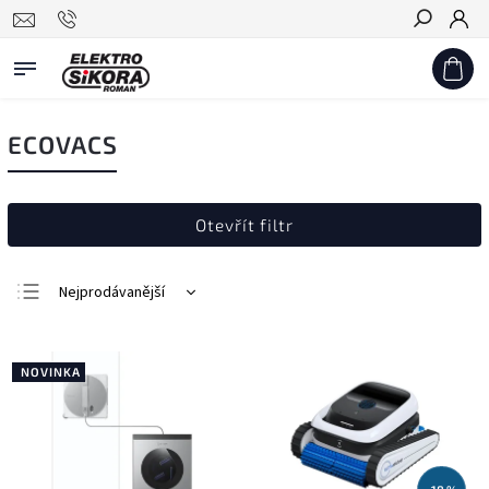
Hledat
ECOVACS
Otevřít filtr
Nejprodávanější
Nejlevnější
Nejdražší
NOVINKA
Abecedně