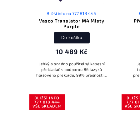
Bližší info na 777 818 444
Vasco Translator M4 Misty
Př
Purple
Do košíku
10 489 Kč
Lehký a snadno použitelný kapesní
J
překladač s podporou 86 jazyků
t
hlasového překladu, 99% přesností a
pře
bezplatným neomezeným internetem
v téměř 200 zemích. Připraven k
použití...
BLIŽŠÍ INFO
BLIŽŠ
777 818 444
777 8
VŠE SKLADEM
VŠE S