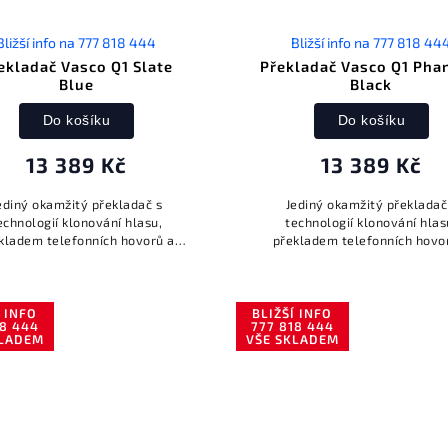
Bližší info na 777 818 444
Bližší info na 777 818 44
ekladač Vasco Q1 Slate
Překladač Vasco Q1 Ph
Blue
Black
Do košíku
Do košíku
13 389 Kč
13 389 Kč
ediný okamžitý překladač s
Jediný okamžitý překladač
echnologií klonování hlasu,
technologií klonování hlas
kladem telefonních hovorů a
překladem telefonních hovo
režimem handsfree.
režimem handsfree.
Í INFO
BLIŽŠÍ INFO
18 444
777 818 444
KLADEM
VŠE SKLADEM