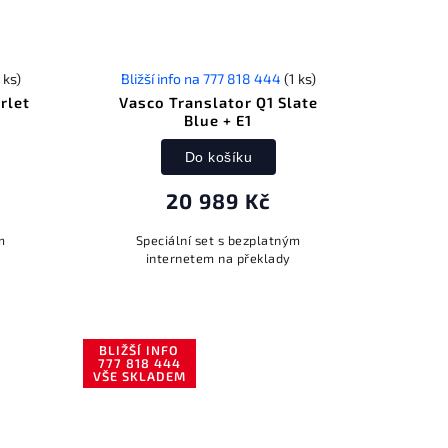
 ks)
Bližší info na 777 818 444
(1 ks)
rlet
Vasco Translator Q1 Slate
Blue + E1
Do košíku
20 989 Kč
m
Speciální set s bezplatným
internetem na překlady
BLIŽŠÍ INFO
777 818 444
VŠE SKLADEM