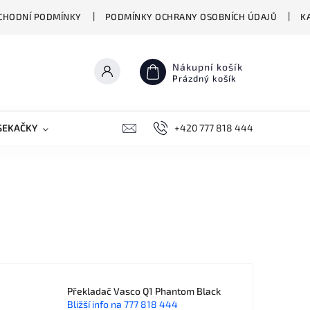
CHODNÍ PODMÍNKY
PODMÍNKY OCHRANY OSOBNÍCH ÚDAJŮ
K
Nákupní košík
Prázdný košík
SEKAČKY
PŘEKLADAČE VASCO
+420 777 818 444
BIONICKÉ MOPY HIZER
Překladač Vasco Q1 Phantom Black
Bližší info na 777 818 444