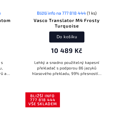
4
Bližší info na 777 818 444
(1 ks)
antom
Vasco Translator M4 Frosty
Turquoise
Do košíku
10 489 Kč
 s
Lehký a snadno použitelný kapesní
u,
překladač s podporou 86 jazyků
rů a
hlasového překladu, 99% přesností a
bezplatným neomezeným internetem
v téměř 200 zemích. Připraven k
použití...
BLIŽŠÍ INFO
777 818 444
VŠE SKLADEM