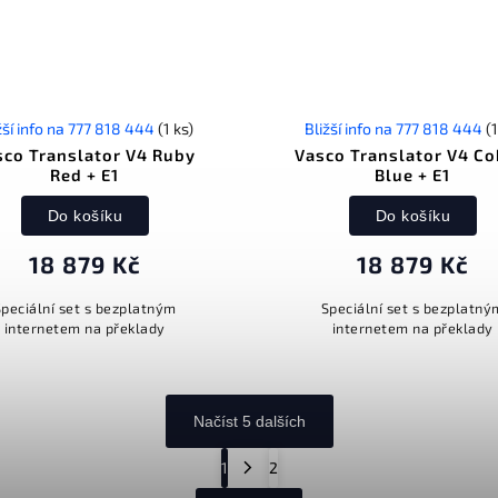
žší info na 777 818 444
(1 ks)
Bližší info na 777 818 444
(1
sco Translator V4 Ruby
Vasco Translator V4 Co
Red + E1
Blue + E1
Do košíku
Do košíku
18 879 Kč
18 879 Kč
Speciální set s bezplatným
Speciální set s bezplatný
internetem na překlady
internetem na překlady
Načíst 5 dalších
1
2