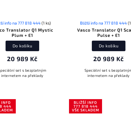
žší info na 777 818 444
(1 ks)
Bližší info na 777 818 444
(1
co Translator Q1 Mystic
Vasco Translator Q1 Sca
Plum + E1
Pulse + E1
Do košíku
Do košíku
20 989 Kč
20 989 Kč
Speciální set s bezplatným
Speciální set s bezplatný
internetem na překlady
internetem na překlady
Í INFO
BLIŽŠÍ INFO
18 444
777 818 444
KLADEM
VŠE SKLADEM