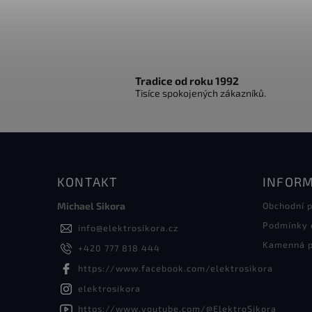
Tradice od roku 1992
Tisíce spokojených zákazníků.
KONTAKT
INFORM
Michael Sikora
Obchodní 
Podmínky 
info
@
elektrosikora.cz
Kamenná p
+420 777 818 444
https://www.facebook.com/elektrosikora
elektrosikora
https://www.youtube.com/@ElektroSikora