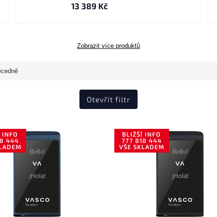
13 389 Kč
Zobrazit více produktů
ecedně
Otevřít filtr
Í INFO
BLIŽŠÍ INFO
18 444
777 818 444
KLADEM
VŠE SKLADEM