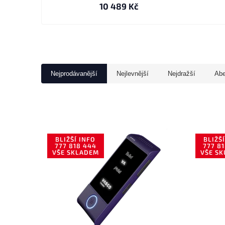
10 489 Kč
Nejprodávanější
Nejlevnější
Nejdražší
Ab
BLIŽŠÍ INFO
BLIŽŠ
777 818 444
777 8
VŠE SKLADEM
VŠE S