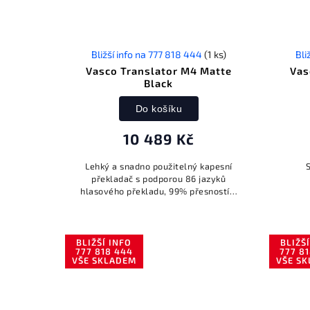
Bližší info na 777 818 444
(1 ks)
Bli
Vasco Translator M4 Matte
Vas
Black
Do košíku
10 489 Kč
Lehký a snadno použitelný kapesní
překladač s podporou 86 jazyků
hlasového překladu, 99% přesností a
bezplatným neomezeným internetem
v téměř 200 zemích. Připraven k
použití...
BLIŽŠÍ INFO
BLIŽŠ
777 818 444
777 8
VŠE SKLADEM
VŠE S