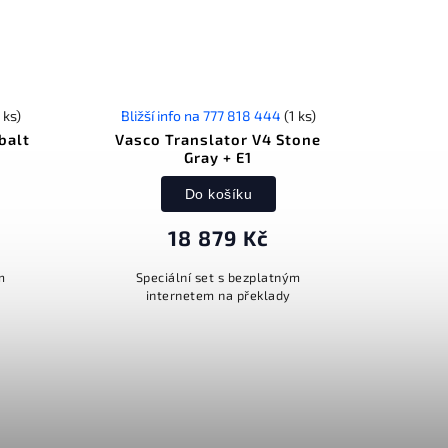
 ks)
Bližší info na 777 818 444
(1 ks)
balt
Vasco Translator V4 Stone
Gray + E1
Do košíku
18 879 Kč
m
Speciální set s bezplatným
internetem na překlady