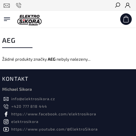
Hledat
AEG
Žádné produkty značky
AEG
nebyly nalezeny...
KONTAKT
Michael Sikora
info
@
elektrosikora.cz
+420 777 818 444
https://www.facebook.com/elektrosikora
elektrosikora
https://www.youtube.com/@ElektroSikora