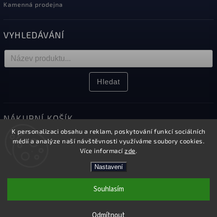
Kamenná prodejna
VYHLEDÁVÁNÍ
Hledat
NÁKUPNÍ KOŠÍK
K personalizaci obsahu a reklam, poskytování funkcí sociálních
0
ks /
0 Kč
médií a analýze naší návštěvnosti využíváme soubory cookies.
Více informací
zde
.
Nastavení
Copyright 2026
Elektro Sikora
. Všechna práva vyhrazena.
Souhlasím
Upravit nastavení cookies
Kamenná prodejna v Českém Těšíně
Vytvořil
Shoptet
| Design
Shoptak.cz.
Odmítnout