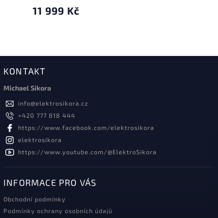
11 999 Kč
KONTAKT
Michael Sikora
info
@
elektrosikora.cz
+420 777 818 444
https://www.facebook.com/elektrosikora
elektrosikora
https://www.youtube.com/@ElektroSikora
INFORMACE PRO VÁS
Obchodní podmínky
Podmínky ochrany osobních údajů