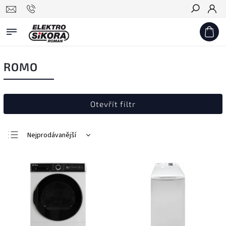
Hledat
ROMO
Otevřít filtr
Nejprodávanější
Nejlevnější
Nejdražší
Abecedně