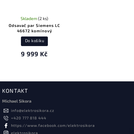
Skladem
(2 ks)
Odsavač par Siemens LC
46672 komínový
Do košíku
9 999 Kč
KONTAKT
Michael Sikora
info
@
elektrosikora.cz
+420 777 818 444
https://www.facebook.com/elektrosikora
elektrosikora