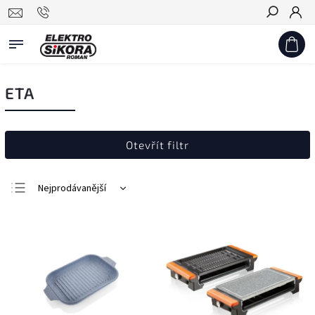
Hledat
ETA
Otevřít filtr
Nejprodávanější
Nejlevnější
Nejdražší
Abecedně