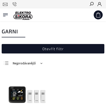
Hledat
GARNI
Otevřít filtr
Nejprodávanější
Nejlevnější
Nejdražší
Abecedně