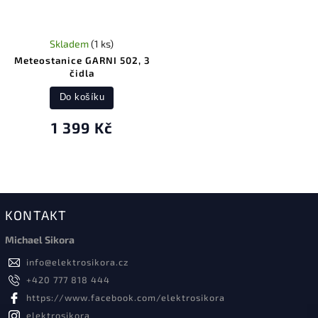
Skladem
(1 ks)
Meteostanice GARNI 502, 3
čidla
Do košíku
1 399 Kč
KONTAKT
Michael Sikora
info
@
elektrosikora.cz
+420 777 818 444
https://www.facebook.com/elektrosikora
elektrosikora