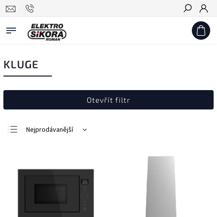
Hledat
KLUGE
Otevřít filtr
Nejprodávanější
Nejlevnější
Nejdražší
Abecedně