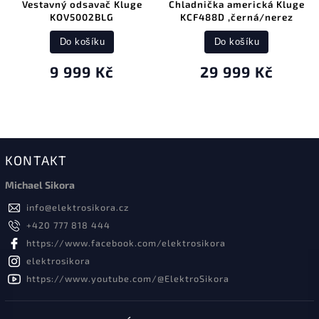
Vestavný odsavač Kluge
Chladnička americká Kluge
KOV5002BLG
KCF488D ,černá/nerez
Do košíku
Do košíku
9 999 Kč
29 999 Kč
KONTAKT
Michael Sikora
info
@
elektrosikora.cz
+420 777 818 444
https://www.facebook.com/elektrosikora
elektrosikora
https://www.youtube.com/@ElektroSikora