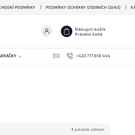
CHODNÍ PODMÍNKY
PODMÍNKY OCHRANY OSOBNÍCH ÚDAJŮ
K
Nákupní košík
Prázdný košík
SEKAČKY
PŘEKLADAČE VASCO
+420 777 818 444
BIONICKÉ MOPY HIZER
1
položek celkem