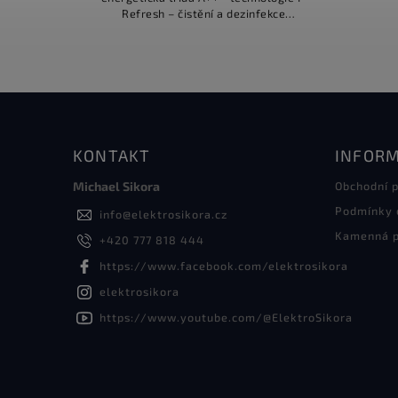
Refresh – čistění a dezinfekce
oblečení • technologie Pillow Drum –
struktura polštářku uvnitř bubnu
pro...
KONTAKT
INFORM
Michael Sikora
Obchodní 
Podmínky 
info
@
elektrosikora.cz
Kamenná p
+420 777 818 444
https://www.facebook.com/elektrosikora
elektrosikora
https://www.youtube.com/@ElektroSikora