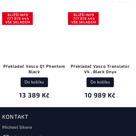
BLIŽŠÍ INFO
BLIŽŠÍ INFO
777 818 444
777 818 444
VŠE SKLADEM
VŠE SKLADEM
Překladač Vasco Q1 Phantom
Překladač Vasco Translator
Black
V4 , Black Onyx
Do košíku
Do košíku
13 389 Kč
10 989 Kč
KONTAKT
Michael Sikora