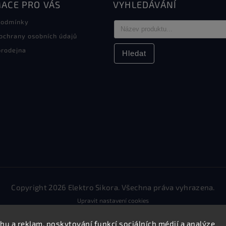
ACE PRO VÁS
VYHLEDÁVÁNÍ
podmínky
ochrany osobních údajů
rodejna
Hledat
Copyright 2026
Elektro Sikora
. Všechna práva vyhrazena.
Upravit nastavení cookies
Vytvořil
Shoptet
| Design
Shoptak.cz.
hu a reklam, poskytování funkcí sociálních médií a analýze