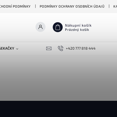
CHODNÍ PODMÍNKY
PODMÍNKY OCHRANY OSOBNÍCH ÚDAJŮ
K
Nákupní košík
Prázdný košík
SEKAČKY
PŘEKLADAČE VASCO
+420 777 818 444
BIONICKÉ MOPY HIZER