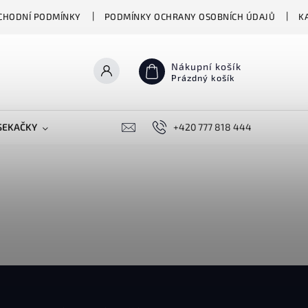
CHODNÍ PODMÍNKY
PODMÍNKY OCHRANY OSOBNÍCH ÚDAJŮ
K
Nákupní košík
Prázdný košík
SEKAČKY
PŘEKLADAČE VASCO
+420 777 818 444
BIONICKÉ MOPY HIZER