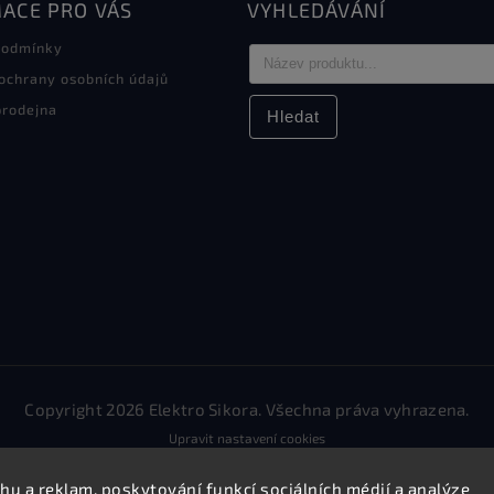
ACE PRO VÁS
VYHLEDÁVÁNÍ
podmínky
ochrany osobních údajů
rodejna
Hledat
Copyright 2026
Elektro Sikora
. Všechna práva vyhrazena.
Upravit nastavení cookies
Vytvořil
Shoptet
| Design
Shoptak.cz.
hu a reklam, poskytování funkcí sociálních médií a analýze