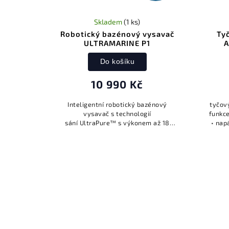
Skladem
(1 ks)
Robotický bazénový vysavač
Ty
ULTRAMARINE P1
A
Do košíku
10 990 Kč
Inteligentní robotický bazénový
tyčov
vysavač s technologií
funkce
sání UltraPure™ s výkonem až 18
• nap
200 l/h. Čtyři aktivní čistící
minut 
kartáče důkladně čistí a drhnou dno,
stěny,...