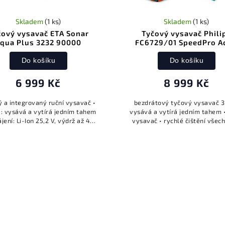
Skladem
(1 ks)
Skladem
(1 ks)
čový vysavač ETA Sonar
Tyčový vysavač Phili
qua Plus 3232 90000
FC6729/01 SpeedPro A
Do košíku
Do košíku
6 999 Kč
8 999 Kč
ý a integrovaný ruční vysavač •
bezdrátový tyčový vysavač 3 
: vysává a vytírá jedním tahem
vysává a vytírá jedním tahem •
ájení: Li-Ion 25,2 V, výdrž až 40
vysavač • rychlé čištění všec
• 2× HEPA filtr • objem odpadní
nečistot • LED osvětlění • s
nádoby: 0,5 l • objem...
AquaBoost • motor PowerBla
180°...