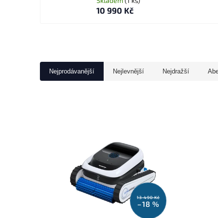
Skladem
(1 ks)
10 990 Kč
Nejprodávanější
Nejlevnější
Nejdražší
Ab
13 490 Kč
–18 %