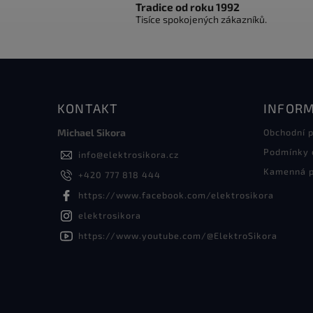
Tradice od roku 1992
Tisíce spokojených zákazníků.
KONTAKT
INFORM
Michael Sikora
Obchodní 
Podmínky 
info
@
elektrosikora.cz
Kamenná p
+420 777 818 444
https://www.facebook.com/elektrosikora
elektrosikora
https://www.youtube.com/@ElektroSikora