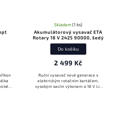
Skladem
(1 ks)
ept
Akumulátorový vysavač ETA
Rotary 18 V 2425 90000, šedý
Do košíku
2 499 Kč
příkon
Ruční vysavač nové generace s
délka
elektrickým rotačním kartáčem,
pické
vysokým sacím výkonem a 18 V Li-
kolečko
ion akumulátorem pro výdrž až 30
...
minut na jedno nabití.