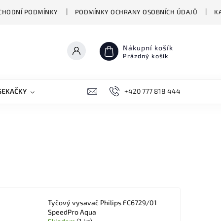
CHODNÍ PODMÍNKY
PODMÍNKY OCHRANY OSOBNÍCH ÚDAJŮ
K
Nákupní košík
Prázdný košík
SEKAČKY
PŘEKLADAČE VASCO
+420 777 818 444
BIONICKÉ MOPY HIZER
Tyčový vysavač Philips FC6729/01
SpeedPro Aqua