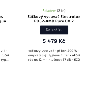
Skladem
(2 ks)
ps
Sáčkový vysavač Electrolux
qua
PD82-4MB Pure D8.2
Do košíku
5 479 Kč
v 1 •
sáčkový vysavač • příkon 500 W •
 ruční
omyvatelný Hygiene Filter • akční
h typů
rádius 12 m • hlučnost 57 dB • ECO
ystém
motor • objem prachového sáčku 3,5 l
de •
• regulace výkonu SmartMode •
systém...