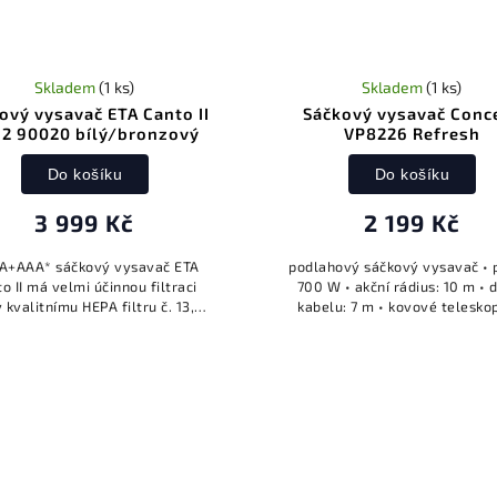
Skladem
(1 ks)
Skladem
(1 ks)
ový vysavač ETA Canto II
Sáčkový vysavač Conc
2 90020 bílý/bronzový
VP8226 Refresh
Do košíku
Do košíku
3 999 Kč
2 199 Kč
 A+AAA* sáčkový vysavač ETA
podlahový sáčkový vysavač • 
o II má velmi účinnou filtraci
700 W • akční rádius: 10 m • 
y kvalitnímu HEPA filtru č. 13,
kabelu: 7 m • kovové telesko
a mikrofiltrům a prachovému
trubky • HEPA filtr 13 • přední 
sáčku.
otočné o 360° • elektronická