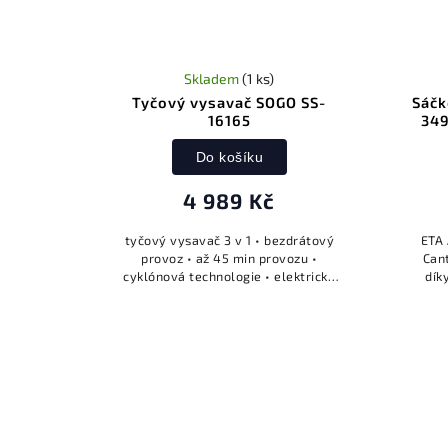
Skladem
(1 ks)
Tyčový vysavač SOGO SS-
Sáčk
16165
349
Do košíku
4 989 Kč
tyčový vysavač 3 v 1 • bezdrátový
ETA
provoz • až 45 min provozu •
Cant
cyklónová technologie • elektrický
dík
rotační kartáč • LED osvětlení •
dvěm
ergonomická rukojeť • hlučnost 75 dB
• příkon...