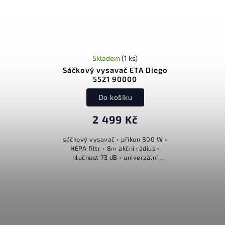
Skladem
(1 ks)
Sáčkový vysavač ETA Diego
5521 90000
Do košíku
2 499 Kč
sáčkový vysavač • příkon 800 W •
HEPA filtr • 8m akční rádius •
hlučnost 73 dB • univerzální
podlahová hubice • parketová hubice
• malý turbokartáč • štěrbinová
hubice • dlouhá...