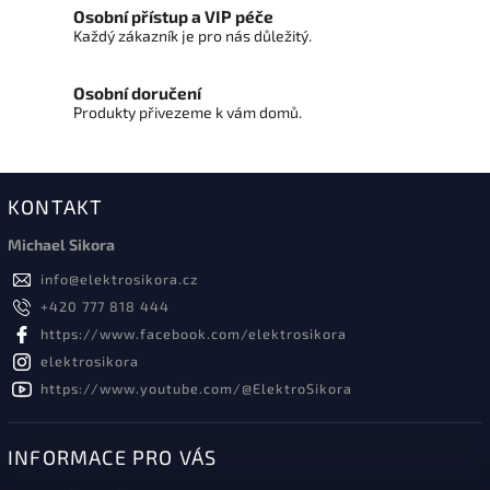
Osobní přístup a VIP péče
Každý zákazník je pro nás důležitý.
Osobní doručení
Produkty přivezeme k vám domů.
KONTAKT
Michael Sikora
info
@
elektrosikora.cz
+420 777 818 444
https://www.facebook.com/elektrosikora
elektrosikora
https://www.youtube.com/@ElektroSikora
INFORMACE PRO VÁS