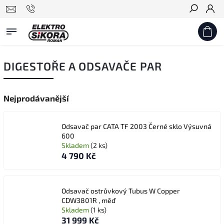
Hledat
DIGESTOŘE A ODSAVAČE PAR
Nejprodávanější
Odsavač par CATA TF 2003 Černé sklo Výsuvná
600
Skladem
(2 ks)
4 790 Kč
Odsavač ostrůvkový Tubus W Copper
CDW3801R , měď
Skladem
(1 ks)
31 999 Kč