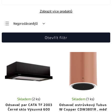
Zobrazit více produktů
Nejprodávanější
Nejlevnější
Otevřít filtr
Nejdražší
Abecedně
Skladem
(2 ks)
Skladem
(1 ks)
Odsavač par CATA TF 2003
Odsavač ostrůvkový Tubus
Černé sklo Výsuvná 600
W Copper CDW3801R , měď