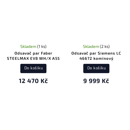
Skladem
(1 ks)
Skladem
(2 ks)
Odsavač par Faber
Odsavač par Siemens LC
STEELMAX EV8 WH/X A55
46672 komínový
Do košíku
Do košíku
12 470 Kč
9 999 Kč