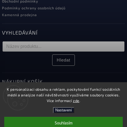
Obchodní podmínky
Podmínky ochrany osobních údajů
Kamenná prodejna
VYHLEDÁVÁNÍ
Hledat
NÁKUPNÍ KOŠÍK
K personalizaci obsahu a reklam, poskytování funkcí sociálních
0
ks /
0 Kč
médií a analýze naší návštěvnosti využíváme soubory cookies.
Více informací
zde
.
Nastavení
Copyright 2026
Elektro Sikora
. Všechna práva vyhrazena.
Souhlasím
Upravit nastavení cookies