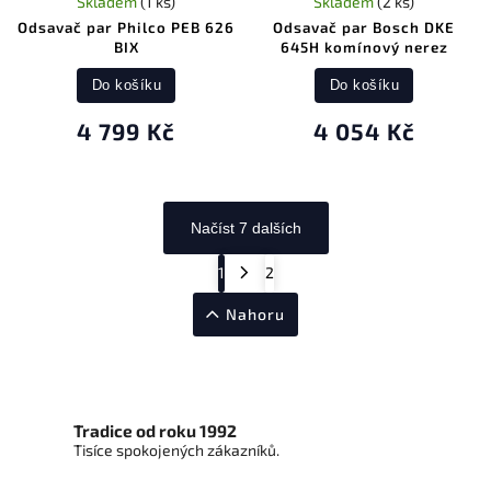
Skladem
(1 ks)
Skladem
(2 ks)
Odsavač par Philco PEB 626
Odsavač par Bosch DKE
BIX
645H komínový nerez
Do košíku
Do košíku
4 799 Kč
4 054 Kč
Načíst 7 dalších
1
2
Nahoru
Tradice od roku 1992
Tisíce spokojených zákazníků.