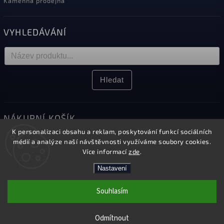
Kamenná prodejna
VYHLEDÁVÁNÍ
Hledat
NÁKUPNÍ KOŠÍK
K personalizaci obsahu a reklam, poskytování funkcí sociálních
0
ks /
0 Kč
médií a analýze naší návštěvnosti využíváme soubory cookies.
Více informací
zde
.
Nastavení
Copyright 2026
Elektro Sikora
. Všechna práva vyhrazena.
Souhlasím
Upravit nastavení cookies
Kamenná prodejna v Českém Těšíně
Vytvořil
Shoptet
| Design
Shoptak.cz.
Odmítnout