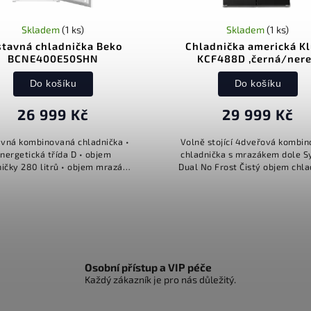
Skladem
(1 ks)
Skladem
(1 ks)
stavná chladnička Beko
Chladnička americká K
BCNE400E50SHN
KCF488D ,černá/ner
Do košíku
Do košíku
26 999 Kč
29 999 Kč
vná kombinovaná chladnička •
Volně stojící 4dveřová kombi
nergetická třída D • objem
chladnička s mrazákem dole 
ničky 280 litrů • objem mrazáku
Dual No Frost Čistý objem chla
90 litrů • hlučnost 35 dB •
/ mrazničky: 322 l / 166 l Vnitř
ulační doba 9 h • invertorový
LED osvětlení, postupné..
kompresor...
Osobní přístup a VIP péče
Každý zákazník je pro nás důležitý.