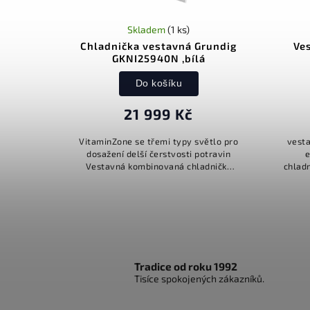
Skladem
(1 ks)
Chladnička vestavná Grundig
Ve
GKNI25940N ,bílá
Do košíku
21 999 Kč
VitaminZone se třemi typy světlo pro
vesta
dosažení delší čerstvosti potravin
e
Vestavná kombinovaná chladnička
chlad
NO FROST; DUO-COOLING; en. třída E;
celkový hrubý objem 306 l;...
akum
Tradice od roku 1992
Tisíce spokojených zákazníků.