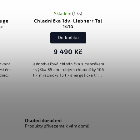
Skladem
(1 ks)
luge
Chladnička 1dv. Liebherr Tsl
ez
1414
Do košíku
9 490 Kč
novaná
Jednodveřová chladnička s mrazákem
Systém
• výška 85 cm • objem chladničky 106
dničky
l / mrazničky 15 l • energetická třída
ní side
F • 10 let záruka na kompresor, 5 let
.
záruka na spotřebič •...
Osobní doručení
Produkty přivezeme k vám domů.