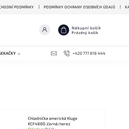
CHODNÍ PODMÍNKY
PODMÍNKY OCHRANY OSOBNÍCH ÚDAJŮ
K
Nákupní košík
Prázdný košík
SEKAČKY
PŘEKLADAČE VASCO
+420 777 818 444
BIONICKÉ MOPY HIZER
Chladnička americká Kluge
KCF488D ,černá/nerez