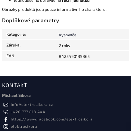
Jednoduše ho upravíte na
ruční jednotku
Obrázky produktů jsou pouze informativního charakteru.
Doplňkové parametry
Kategorie
:
Vysavače
Záruka
:
2 roky
EAN
:
8425490135865
KONTAKT
Michael Sikora
info
@
elektrosikora.cz
+420 777 818 444
https://www.facebook.com/elektrosikora
elektrosikora