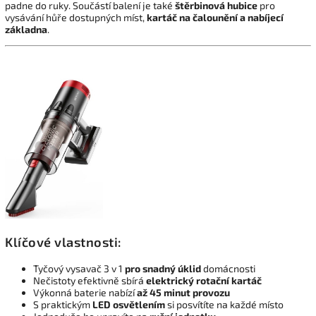
padne do ruky. Součástí balení je také
štěrbinová hubice
pro
vysávání hůře dostupných míst,
kartáč na čalounění a nabíjecí
základna
.
Klíčové vlastnosti:
Tyčový vysavač 3 v 1
pro snadný úklid
domácnosti
Nečistoty efektivně sbírá
elektrický rotační kartáč
Výkonná baterie nabízí
až 45 minut provozu
S praktickým
LED osvětlením
si posvítíte na každé místo