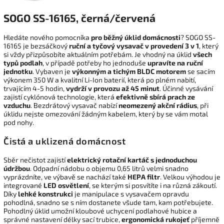
SOGO SS-16165, černá/červená
Hledáte nového pomocníka
pro běžný úklid domácnosti
? SOGO SS-
16165 je bezsáčkový
ruční a tyčový vysavač v provedení 3 v 1
, který
si vždy přizpůsobíte aktuálním potřebám. Je vhodný na úklid
všech
typů podlah
, v případě potřeby ho jednoduše
upravíte na ruční
jednotku
. Vybaven je
výkonným a tichým BLDC motorem
se sacím
výkonem 350 W a kvalitní Li-Ion baterií, která po plném nabití,
trvajícím 4-5 hodin,
vydrží v provozu až 45 minut
. Účinné vysávání
zajistí cyklónová technologie, která
efektivně sbírá prach ze
vzduchu
. Bezdrátový vysavač nabízí
neomezený akční rádius
, při
úklidu nejste omezování žádným kabelem, který by se vám motal
pod nohy.
Čistá a uklizená domácnost
Sběr nečistot zajistí
elektrický rotační kartáč s jednoduchou
údržbou
. Odpadní nádobu o objemu 0,65 litrů velmi snadno
vyprázdníte, ve výbavě se nachází také
HEPA filtr
. Velkou výhodou je
integrované
LED osvětlení
, se kterým si posvítíte i na různá zákoutí.
Díky
lehké konstrukci
je manipulace s vysavačem opravdu
pohodlná, snadno se s ním dostanete všude tam, kam potřebujete.
Pohodlný úklid umožní kloubové uchycení podlahové hubice a
správné nastavení délky sací trubice,
ergonomická rukojeť
příjemně