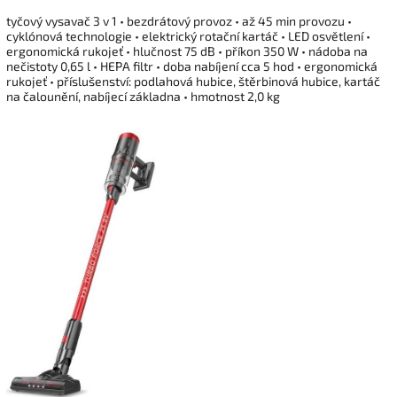
tyčový vysavač 3 v 1 • bezdrátový provoz • až 45 min provozu •
cyklónová technologie • elektrický rotační kartáč • LED osvětlení •
ergonomická rukojeť • hlučnost 75 dB • příkon 350 W • nádoba na
nečistoty 0,65 l • HEPA filtr • doba nabíjení cca 5 hod • ergonomická
rukojeť • příslušenství: podlahová hubice, štěrbinová hubice, kartáč
na čalounění, nabíjecí základna • hmotnost 2,0 kg