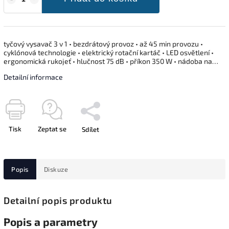
tyčový vysavač 3 v 1 • bezdrátový provoz • až 45 min provozu •
cyklónová technologie • elektrický rotační kartáč • LED osvětlení •
ergonomická rukojeť • hlučnost 75 dB • příkon 350 W • nádoba na…
Detailní informace
Tisk
Zeptat se
Sdílet
Popis
Diskuze
Detailní popis produktu
Popis a parametry