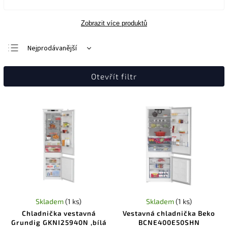
Zobrazit více produktů
Nejprodávanější
Nejlevnější
Otevřít filtr
Nejdražší
Abecedně
Skladem
(1 ks)
Skladem
(1 ks)
Chladnička vestavná
Vestavná chladnička Beko
Grundig GKNI25940N ,bílá
BCNE400E50SHN