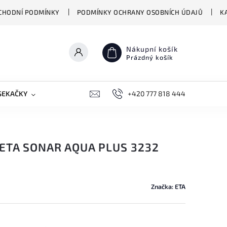
CHODNÍ PODMÍNKY
PODMÍNKY OCHRANY OSOBNÍCH ÚDAJŮ
K
Nákupní košík
Prázdný košík
SEKAČKY
PŘEKLADAČE VASCO
+420 777 818 444
BIONICKÉ MOPY HIZER
ETA SONAR AQUA PLUS 3232
Značka:
ETA