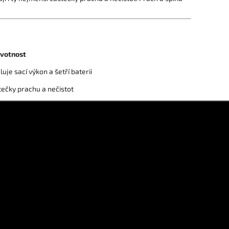
životnost
uje sací výkon a šetří baterii
stečky prachu a nečistot