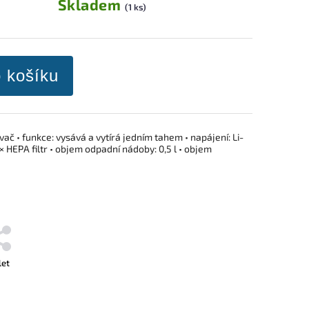
Skladem
(1 ks)
o košíku
ač • funkce: vysává a vytírá jedním tahem • napájení: Li-
2× HEPA filtr • objem odpadní nádoby: 0,5 l • objem
let