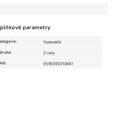
plňkové parametry
ategorie
:
Vysavače
áruka
:
2 roky
AN
:
8590393310661