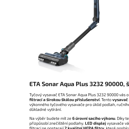
ETA Sonar Aqua Plus 3232 90000, 
Tyčový vysavač ETA Sonar Aqua Plus 3232 90000 vás 
filtrací a širokou škálou příslušenství
. Tento
vysavač 
výkonného tyčového vysavače pro úklid podlah, ručníh
důkladné vytírání.
Na výběr budete mít ze
6 úrovní sacího výkonu
. Díky t
přizpůsobí znečištění podlahy.
LED displej
vysavače vá
filtraci se postarají
2 kvalitní HEPA filtry
, které posbír