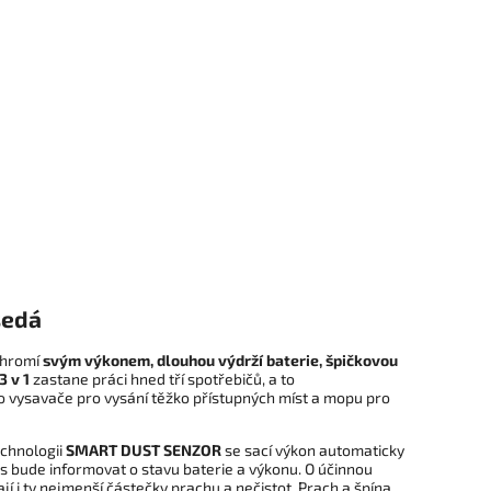
šedá
ohromí
svým výkonem, dlouhou výdrží baterie, špičkovou
3 v 1
zastane práci hned tří spotřebičů, a to
o vysavače pro vysání těžko přístupných míst a mopu pro
echnologii
SMART DUST SENZOR
se sací výkon automaticky
s bude informovat o stavu baterie a výkonu. O účinnou
ají i ty nejmenší částečky prachu a nečistot. Prach a špína