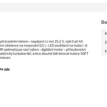
Do
K
tírá jedním tahem • napájení: Li-Ion 25,2 V, výdrž až 40
Z
jem nástavce na mopování 0,5 l • LED osvětlení na hubici • 6
malizuje sací výkon • digitální motor •​​​​​​​ příslušenství:
E
elektrický turbokartáč, extra dlouhá štěrbinová hubice SOFT
ástavec
ete
zde
.