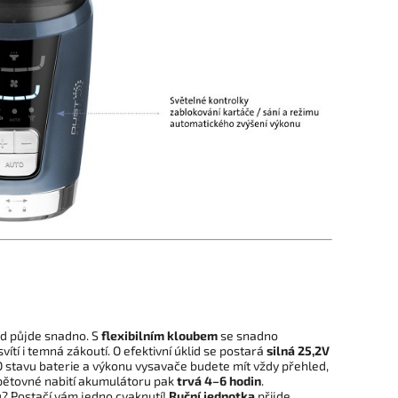
id půjde snadno. S
flexibilním kloubem
se snadno
svítí i temná zákoutí. O efektivní úklid se postará
silná 25,2V
O stavu baterie a výkonu vysavače budete mít vždy přehled,
pětovné nabití akumulátoru pak
trvá 4–6 hodin
.
? Postačí vám jedno cvaknutí!
Ruční jednotka
přijde