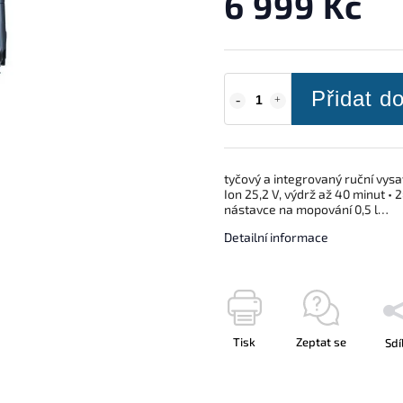
6 999 Kč
Přidat d
tyčový a integrovaný ruční vysav
Ion 25,2 V, výdrž až 40 minut • 
nástavce na mopování 0,5 l…
Detailní informace
Tisk
Zeptat se
Sdí