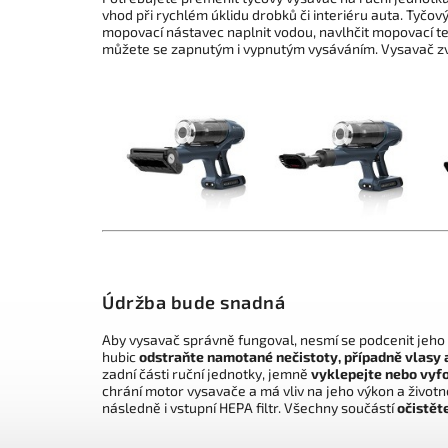
vhod při rychlém úklidu drobků či interiéru auta. Tyčo
mopovací nástavec naplnit vodou, navlhčit mopovací texi
můžete se zapnutým i vypnutým vysáváním. Vysavač z
Údržba bude snadná
Aby vysavač správně fungoval, nesmí se podcenit jeho
hubic
odstraňte namotané nečistoty, případně vlasy a
zadní části ruční jednotky, jemně
vyklepejte nebo vyf
chrání motor vysavače a má vliv na jeho výkon a život
následně i vstupní HEPA filtr. Všechny součástí
očistět