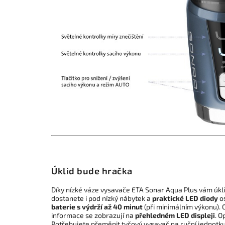
Úklid bude hračka
Díky nízké váze vysavače ETA Sonar Aqua Plus vám úkl
dostanete i pod nízký nábytek a
praktické LED diody
o
baterie s výdrží až 40 minut
(při minimálním výkonu). 
informace se zobrazují na
přehledném LED displeji
. O
Potřebujete přeměnit tyčový vysavač na ruční jednotku