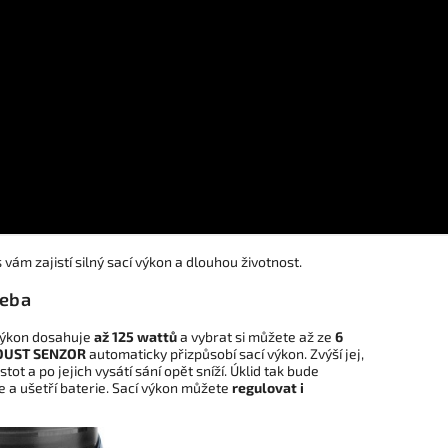
ám zajistí silný sací výkon a dlouhou životnost.
řeba
 výkon dosahuje
až 125 wattů
a vybrat si můžete až ze
6
 DUST SENZOR
automaticky přizpůsobí sací výkon. Zvýší jej,
t a po jejich vysátí sání opět sníží. Úklid tak bude
e a ušetří baterie. Sací výkon můžete
regulovat i