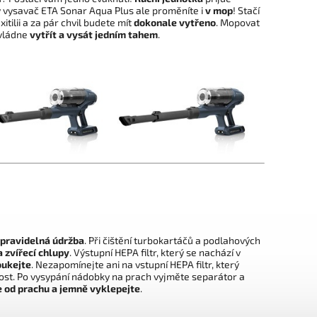
vý vysavač ETA Sonar Aqua Plus ale proměníte i
v mop
! Stačí
tilii a za pár chvil budete mít
dokonale vytřeno
. Mopovat
vládne
vytřít a vysát jedním tahem
.
pravidelná údržba
. Při čištění turbokartáčů a podlahových
 zvířecí chlupy
. Výstupní HEPA filtr, který se nachází v
oukejte
. Nezapomínejte ani na vstupní HEPA filtr, který
nost. Po vysypání nádobky na prach vyjměte separátor a
e od prachu a jemně vyklepejte
.