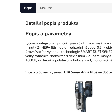
Popis
Diskuze
Detailní popis produktu
Popis a parametry
tyčový a integrovaný ruční vysavač • funkce: vysává a vy
minut • 2× HEPA filtr • objem odpadní nádoby: 0,5 l • ob
úrovní sacího výkonu • technologie SMART DUST SENZOR opti
velký rotační turbokartáč s flexibilním kloubem, malý 
TOUCH, kartáček + polštářová hubice 2 v 1, mopovací n
Více o tyčovém vysavači
ETA Sonar Aqua Plus se dočt