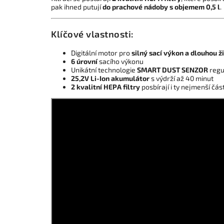
pak ihned putují
do prachové nádoby s objemem 0,5 l
.
Klíčové vlastnosti:
Digitální motor pro
silný sací výkon a dlouhou 
6 úrovní
sacího výkonu
Unikátní technologie
SMART DUST SENZOR
regul
25,2V Li-Ion akumulátor
s výdrží až 40 minut
2 kvalitní HEPA filtry
posbírají i ty nejmenší čá