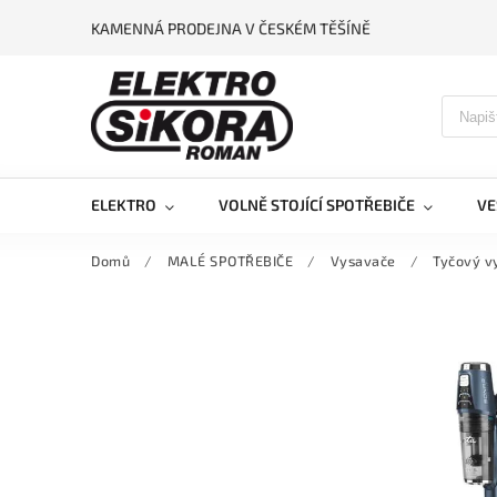
KAMENNÁ PRODEJNA V ČESKÉM TĚŠÍNĚ
ELEKTRO
VOLNĚ STOJÍCÍ SPOTŘEBIČE
VE
Domů
/
MALÉ SPOTŘEBIČE
/
Vysavače
/
Tyčový v