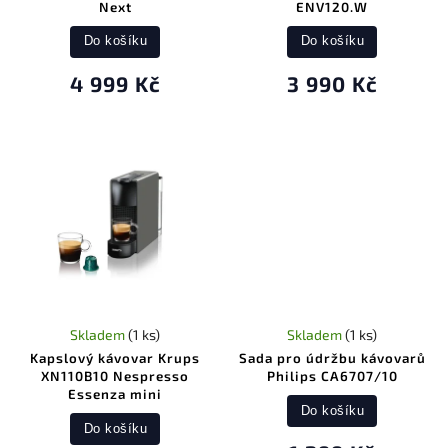
Next
ENV120.W
Do košíku
Do košíku
4 999 Kč
3 990 Kč
Skladem
(1 ks)
Skladem
(1 ks)
Kapslový kávovar Krups
Sada pro údržbu kávovarů
XN110B10 Nespresso
Philips CA6707/10
Essenza mini
Do košíku
Do košíku