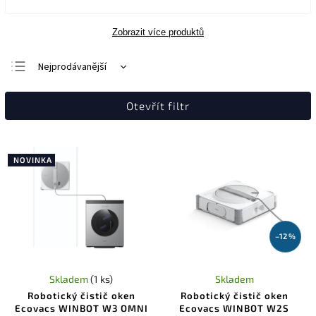
Zobrazit více produktů
Nejprodávanější
Nejlevnější
Otevřít filtr
Nejdražší
Abecedně
NOVINKA
–12 %
Skladem
(1 ks)
Skladem
Robotický čistič oken
Robotický čistič oken
Ecovacs WINBOT W3 OMNI
Ecovacs WINBOT W2S