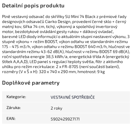
Detailní popis produktu
Plně vestavný odsavač do skříňky SU Mini 74 Black z prémiové řady
designových odsavačů Ciarko Design, provedení černé sklo + černý
matný kov, šířka 74 cm, tichý, výkonný a spolehlivý invertorový
motor, bezdotykové ovládání gesty rukou + dálkový ovladač,
barevné LED diody informující o aktuálním stupni nastavení výkonu, 3
stupně výkonu + režim BOOST, výkon odtahu ve standardním režimu
175 - 475 m3/h, výkon odtahu v režimu BOOST 640 m3/h, hlučnost ve
standardním režimu 43-62 dB(A), hlučnost v režimu BOOST 69 dB(A),
roční spotřeba energie 38,5 kWh/a, energetická třída A (energetický
štítek A,A,A,D), LED panel s regulací teploty světla, filtr z aktivního
uhlíku pro režim recirkulace: 2 x FR-8705 (není součástí balení),
rozměry (V x Š x H): 320 x 740 x 290 mm, hmotnost: 9 kg
Doplňkové parametry
Kategorie
:
VESTAVNÉ SPOTŘEBIČE
Záruka
:
2 roky
EAN
:
5902429927171