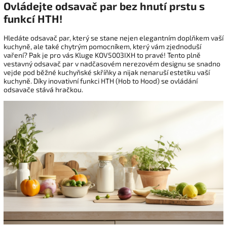
Ovládejte odsavač par bez hnutí prstu s
funkcí HTH!
Hledáte odsavač par, který se stane nejen elegantním doplňkem vaší
kuchyně, ale také chytrým pomocníkem, který vám zjednoduší
vaření? Pak je pro vás Kluge KOV5003IXH to pravé! Tento plně
vestavný odsavač par v nadčasovém nerezovém designu se snadno
vejde pod běžné kuchyňské skříňky a nijak nenaruší estetiku vaší
kuchyně. Díky inovativní funkci HTH (Hob to Hood) se ovládání
odsavače stává hračkou.