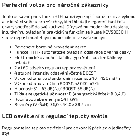
Perfektní volba pro náročné zákazníky
Tento odsavač par s funkcí HTH nabízí vynikající poměr ceny a výkonu
a je ideální volbou pro všechny, kteří hledají elegantní, funkční a
chytrý spotřebič do své kuchyně. Díky svému modernímu designu,
intuitivnímu ovládání a praktickým funkcím se Kluge KOV5003IXH
stane nepostradatelným pomocníkem ve vaší kuchyni.
Povrchové barevné provedení: nerez
Funkce HTH - automatické ovládání odsavače z varné desky
Elektronické ovládání tlačítky typu Soft Touch ● Dálkový
ovladač
2 x LED pásek s regulací teploty osvětlení
4 stupně intenzity odsávání včetně BOOST
Výkon odtahu ve standardním režimu: 240 - 450 m3/h
Výkon odtahu v režimu BOOST: až 620 m3/h
Hlučnost: 51 - 63 dB(A) / BOOST: 68 dB(A)
Třída energetické účinnosti: B (energetický štítek: B,B,A,E)
Roční spotřeba energie 54,1 kWh
Rozměry (VxŠxH): 26,0 x 54,0 x 28,5 cm
LED osvětlení s regulací teploty světla
Regulovatelná teplota osvětlení pro dokonalý přehled a jedinečný
styl