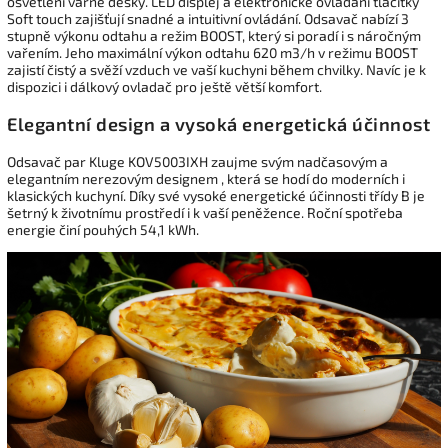
osvětlení varné desky. LED displej a elektronické ovládání tlačítky
Soft touch zajišťují snadné a intuitivní ovládání. Odsavač nabízí 3
stupně výkonu odtahu a režim BOOST, který si poradí i s náročným
vařením. Jeho maximální výkon odtahu 620 m3/h v režimu BOOST
zajistí čistý a svěží vzduch ve vaší kuchyni během chvilky. Navíc je k
dispozici i dálkový ovladač pro ještě větší komfort.
Elegantní design a vysoká energetická účinnost
Odsavač par Kluge KOV5003IXH zaujme svým nadčasovým a
elegantním nerezovým designem , která se hodí do moderních i
klasických kuchyní. Díky své vysoké energetické účinnosti třídy B je
šetrný k životnímu prostředí i k vaší peněžence. Roční spotřeba
energie činí pouhých 54,1 kWh.