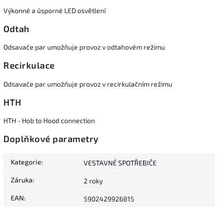
Výkonné a úsporné LED osvětlení
Odtah
Odsavače par umožňuje provoz v odtahovém režimu
Recirkulace
Odsavače par umožňuje provoz v recirkulačním režimu
HTH
HTH - Hob to Hood connection
Doplňkové parametry
Kategorie
:
VESTAVNÉ SPOTŘEBIČE
Záruka
:
2 roky
EAN
:
5902429926815