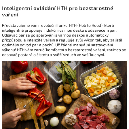
Inteligentní ovládání HTH pro bezstarostné
vaření
Představujeme vám revoluční funkci HTH (Hob to Hood), která
inteligentně propojuje indukční varnou desku s odsavačem par.
Odsavač par se po spárování s varnou deskou automaticky
přizpůsobuje intenzitě vaření a reguluje svůj výkon tak, aby zajistil
optimální odvod par a pachů. Už žádné manuální nastavování
výkonu! HTH vám zaručí komfortní a bezstarostné vaření, zatímco se
odsavač postará o čistotu a svěží vzduch ve vaší kuchyni.