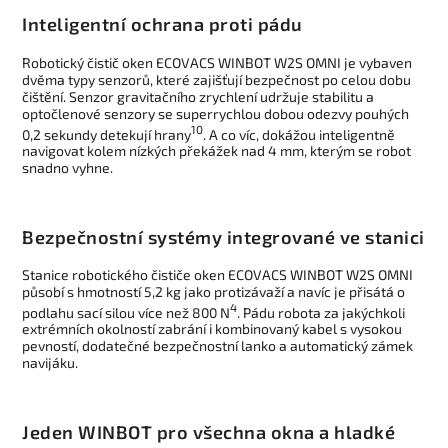
Inteligentní ochrana proti pádu
Robotický čistič oken ECOVACS WINBOT W2S OMNI je vybaven
dvěma typy senzorů, které zajišťují bezpečnost po celou dobu
čištění. Senzor gravitačního zrychlení udržuje stabilitu a
optočlenové senzory se superrychlou dobou odezvy pouhých
10
0,2 sekundy detekují hrany
. A co víc, dokážou inteligentně
navigovat kolem nízkých překážek nad 4 mm, kterým se robot
snadno vyhne.
Bezpečnostní systémy integrované ve stanici
Stanice robotického čističe oken ECOVACS WINBOT W2S OMNI
působí s hmotností 5,2 kg jako protizávaží a navíc je přisátá o
4
podlahu sací silou více než 800 N
. Pádu robota za jakýchkoli
extrémních okolností zabrání i kombinovaný kabel s vysokou
pevností, dodatečné bezpečnostní lanko a automatický zámek
navijáku.
Jeden WINBOT pro všechna okna a hladké