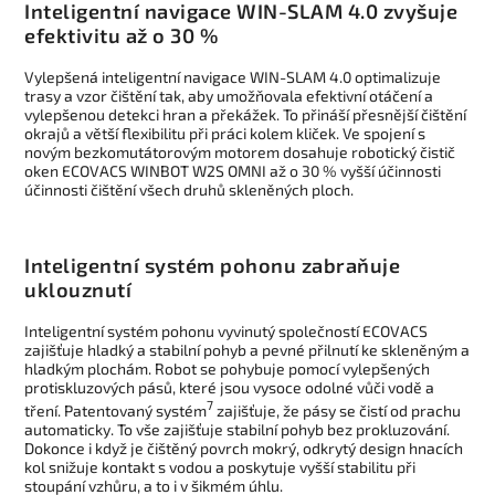
Inteligentní navigace WIN-SLAM 4.0 zvyšuje
efektivitu až o 30 %
Vylepšená inteligentní navigace WIN-SLAM 4.0 optimalizuje
trasy a vzor čištění tak, aby umožňovala efektivní otáčení a
vylepšenou detekci hran a překážek. To přináší přesnější čištění
okrajů a větší flexibilitu při práci kolem kliček. Ve spojení s
novým bezkomutátorovým motorem dosahuje robotický čistič
oken ECOVACS WINBOT W2S OMNI až o 30 % vyšší účinnosti
účinnosti čištění všech druhů skleněných ploch.
Inteligentní systém pohonu zabraňuje
uklouznutí
Inteligentní systém pohonu vyvinutý společností ECOVACS
zajišťuje hladký a stabilní pohyb a pevné přilnutí ke skleněným a
hladkým plochám. Robot se pohybuje pomocí vylepšených
protiskluzových pásů, které jsou vysoce odolné vůči vodě a
7
tření. Patentovaný systém
zajišťuje, že pásy se čistí od prachu
automaticky. To vše zajišťuje stabilní pohyb bez prokluzování.
Dokonce i když je čištěný povrch mokrý, odkrytý design hnacích
kol snižuje kontakt s vodou a poskytuje vyšší stabilitu při
stoupání vzhůru, a to i v šikmém úhlu.