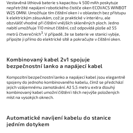
Vestavěná lithiová baterie s kapacitou 4 500 mAh poskytuje
nepřetržité napájení robotického čističe oken ECOVACS WINBOT
W2S OMNI. Umožňuje tím čištění oken i v oblastech bez přístupu
k elektrickým zásuvkám, což je praktické v interiéru, ale
obzvlášť vhodné při čištění vnějších skleněných ploch. Jedno
nabití umožňuje 110 minut čištění, což odpovídá ploše až 55
3
metrů čtverečních
. V případě, že se baterie ve stanici vybije,
připojte ji přímo do elektrické sítě a pokračujte v čištění oken.
Kombinovaný kabel 2v1 spojuje
bezpečnostní lanko a napájecí kabel
Kompozitní bezpečnostní lanko a napájecí kabel jsou elegantně
spojeny do jednoho kombinovaného kabelu, čímž se předchází
jejich vzájemnému zamotávání. Až 5,5 metru extra dlouhý
kombinovaný kabel umožní čištění i těch nejvýše položených
míst na vysokých oknech.
Automatické navíjení kabelu do stanice
jedním dotykem