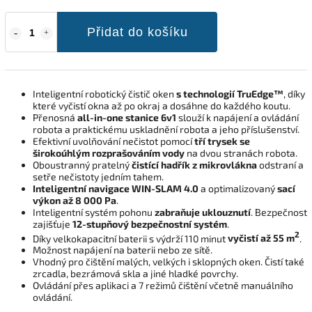
Přidat do košíku
Inteligentní robotický čistič oken
s technologií TruEdge™
, díky
které vyčistí okna až po okraj a dosáhne do každého koutu.
Přenosná
all-in-one stanice 6v1
slouží k napájení a ovládání
robota a praktickému uskladnění robota a jeho příslušenství.
Efektivní uvolňování nečistot pomocí
tří trysek se
širokoúhlým rozprašováním vody
na dvou stranách robota.
Oboustranný pratelný
čistící hadřík z mikrovlákna
odstraní a
setře nečistoty jedním tahem.
Inteligentní navigace WIN-SLAM 4.0
a optimalizovaný
sací
výkon až 8 000 Pa
.
Inteligentní systém pohonu
zabraňuje uklouznutí
. Bezpečnost
zajišťuje
12-stupňový bezpečnostní systém
.
2
Díky velkokapacitní baterii s výdrží 110 minut
vyčistí až 55 m
.
Možnost napájení na baterii nebo ze sítě.
Vhodný pro čištění malých, velkých i sklopných oken. Čistí také
zrcadla, bezrámová skla a jiné hladké povrchy.
Ovládání přes aplikaci a 7 režimů čištění včetně manuálního
ovládání.