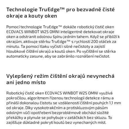
Technologie TruEdge™ pro bezvadně čisté
okraje a kouty oken
Pomocí technologie TruEdge™ dokáže robotický čistič oken
ECOVACS WINBOT W2S OMNI inteligentně detekovat okraje
oken a odstranit odolnou špínu jedním tahem. Když se přiblíží k
okrajům, aktivuje stěrku TruEdge™ s rychlostí 200 otáček za
minutu. Ta pomocí tlaku vyčistí i silné nečistoty a zajistí
hloubkové čištění okrajů a koutů oken. Po vyčištění se stěrka
automaticky zasune, aby se zabránilo roznášení nečistot.
Vylepšený režim čištění okrajů nevynechá
ani jedno místo
Robotický čistič oken ECOVACS WINBOT W2S OMNI využívá
pokročilou, algoritmem řízenou technologii detekce rámu a
přináší dokonalou čistotu se vzdáleností čištění pouhých 1,1 mm
od okraje. Díky vysokotrakčním a protiskluzovým pásům
odolným vůči opotřebení bezproblémově obchází složité
překážky a plynule se pohybuje v zatáčkách bez skluzu. To
zajišťuje důkladné pokrytí koutů bez vynechaných míst.