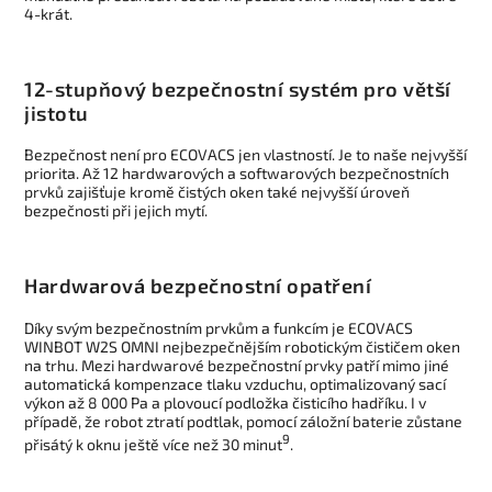
4-krát.
12-stupňový bezpečnostní systém pro větší
jistotu
Bezpečnost není pro ECOVACS jen vlastností. Je to naše nejvyšší
priorita. Až 12 hardwarových a softwarových bezpečnostních
prvků zajišťuje kromě čistých oken také nejvyšší úroveň
bezpečnosti při jejich mytí.
Hardwarová bezpečnostní opatření
Díky svým bezpečnostním prvkům a funkcím je ECOVACS
WINBOT W2S OMNI nejbezpečnějším robotickým čističem oken
na trhu. Mezi hardwarové bezpečnostní prvky patří mimo jiné
automatická kompenzace tlaku vzduchu, optimalizovaný sací
výkon až 8 000 Pa a plovoucí podložka čisticího hadříku. I v
případě, že robot ztratí podtlak, pomocí záložní baterie zůstane
9
přisátý k oknu ještě více než 30 minut
.