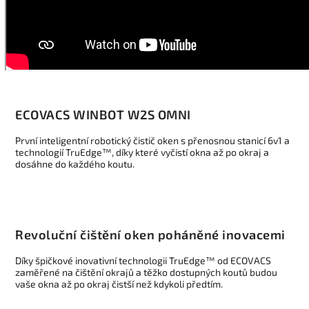
ECOVACS WINBOT W2S OMNI
První inteligentní robotický čistič oken s přenosnou stanicí 6v1 a
technologií TruEdge™, díky které vyčistí okna až po okraj a
dosáhne do každého koutu.
Revoluční čištění oken poháněné inovacemi
Díky špičkové inovativní technologii TruEdge™ od ECOVACS
zaměřené na čištění okrajů a těžko dostupných koutů budou
vaše okna až po okraj čistší než kdykoli předtím.