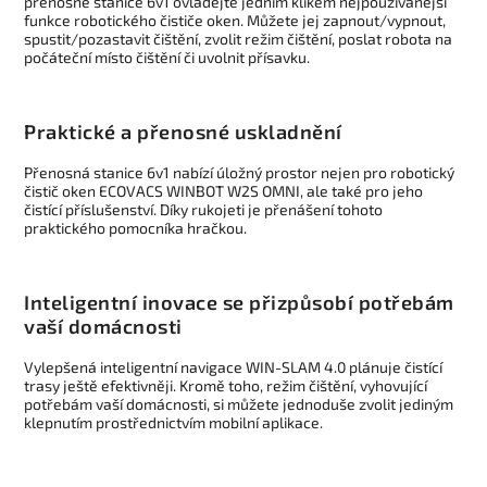
přenosné stanice 6v1 ovládejte jedním klikem nejpoužívanější
funkce robotického čističe oken. Můžete jej zapnout/vypnout,
spustit/pozastavit čištění, zvolit režim čištění, poslat robota na
počáteční místo čištění či uvolnit přísavku.
Praktické a přenosné uskladnění
Přenosná stanice 6v1 nabízí úložný prostor nejen pro robotický
čistič oken ECOVACS WINBOT W2S OMNI, ale také pro jeho
čistící příslušenství. Díky rukojeti je přenášení tohoto
praktického pomocníka hračkou.
Inteligentní inovace se přizpůsobí potřebám
vaší domácnosti
Vylepšená inteligentní navigace WIN-SLAM 4.0 plánuje čistící
trasy ještě efektivněji. Kromě toho, režim čištění, vyhovující
potřebám vaší domácnosti, si můžete jednoduše zvolit jediným
klepnutím prostřednictvím mobilní aplikace.