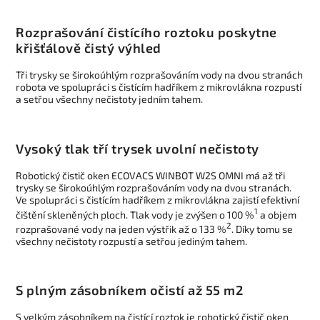
Rozprašování čistícího roztoku poskytne
křišťálově čistý výhled
Tři trysky se širokoúhlým rozprašováním vody na dvou stranách
robota ve spolupráci s čistícím hadříkem z mikrovlákna rozpustí
a setřou všechny nečistoty jedním tahem.
Vysoký tlak tří trysek uvolní nečistoty
Robotický čistič oken ECOVACS WINBOT W2S OMNI má až tři
trysky se širokoúhlým rozprašováním vody na dvou stranách.
Ve spolupráci s čistícím hadříkem z mikrovlákna zajistí efektivní
1
čištění skleněných ploch. Tlak vody je zvýšen o 100 %
a objem
2
rozprašované vody na jeden výstřik až o 133 %
. Díky tomu se
všechny nečistoty rozpustí a setřou jediným tahem.
S plným zásobníkem očistí až 55 m2
S velkým zásobníkem na čistící roztok je robotický čistič oken