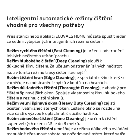
Inteligentní automatické režimy čištění
vhodné pro všechny potřeby
Přes stanici nebo aplikaci ECOVACS HOME můžete spustit jeden
ze sedmi vylepšených inteligentních režimů čištění.
Režim rychlého čištění (Fast Cleaning)
je určen k odstranění
lehkých nečistot a utírání prachu.
Režim hlubokého čištění (Deep Cleaning)
slouží k
důkladnějšímu čištění. Za účelem odstranění silných nečistot
8
jsou v tomto režimu trasy čištění těsnější
.
Režim čištění hran (Edge Cleaning)
je speciální režim, který se
zaměřuje na odstranění zbytků z koutů a na hranách.
Režim důkladného čištění (Thorought Cleaning)
je vhodný pro
čištění špinavějších oken. Spojuje vlastnosti režimu hlubokého
čištění a režimu čištění okrajů.
Režim velmi špinavá okna (Heavy Duty Cleaning)
zajistí
očištění velmi znečištěných oken. Čištěné okno se rozdělí na
více částí s výzvou k opláchnutí čisticího hadříku.
Režim zónového čištění (Zone Cleaning)
je určen k čištění
super velkých oken o šířce do 8 metrů.
Režim bodového čištění
umožňuje v režimu dálkového ovládání
manuálně přesunout robota na požadované místo, které setře