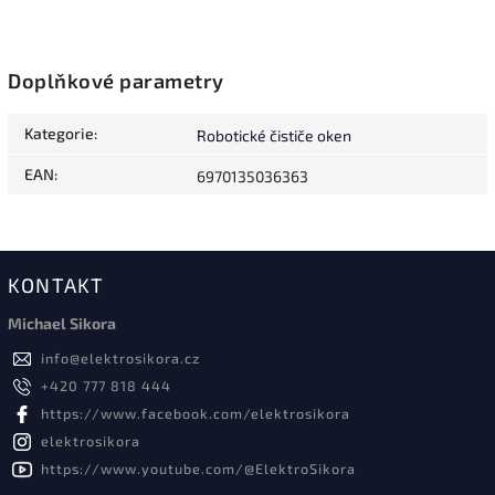
Doplňkové parametry
Kategorie
:
Robotické čističe oken
EAN
:
6970135036363
KONTAKT
Michael Sikora
info
@
elektrosikora.cz
+420 777 818 444
https://www.facebook.com/elektrosikora
elektrosikora
https://www.youtube.com/@ElektroSikora