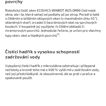
povrchy
Robotický čistič oken ECOVACS WINBOT W2S OMNI čistí malá
okna, ale i ta, která sahají od podlahy až po strop. Poradí si také
s čištěním a leštěním sklopných oken (v maximálním úhlu 45°),
skleněných dveří, zrcadel či bezrámových skel na sprchových
koutech. V koupelně jej využijete i k čištění obkladů či
mramorových povrchů. Jednoduše řečeno, je určen pro všechny
11
typy oken, skel a hladkých povrchů
.
Čistící hadřík s vysokou schopností
zadržování vody
Vylepšený čistící hadřík z mikrovlákna odstraňuje i přilepené
nečistoty a kromě toho má o 400 % vyšší míru zadržování vody,
než její předchůdkyně. Je oboustranná, dá se prát v pračce a
opakovaně použít.