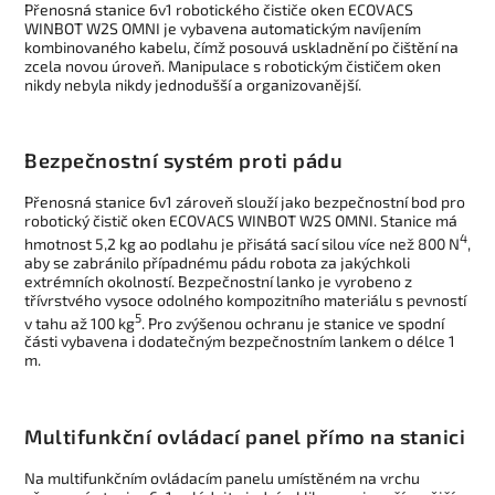
Přenosná stanice 6v1 robotického čističe oken ECOVACS
WINBOT W2S OMNI je vybavena automatickým navíjením
kombinovaného kabelu, čímž posouvá uskladnění po čištění na
zcela novou úroveň. Manipulace s robotickým čističem oken
nikdy nebyla nikdy jednodušší a organizovanější.
Bezpečnostní systém proti pádu
Přenosná stanice 6v1 zároveň slouží jako bezpečnostní bod pro
robotický čistič oken ECOVACS WINBOT W2S OMNI. Stanice má
4
hmotnost 5,2 kg ao podlahu je přisátá sací silou více než 800 N
,
aby se zabránilo případnému pádu robota za jakýchkoli
extrémních okolností. Bezpečnostní lanko je vyrobeno z
třívrstvého vysoce odolného kompozitního materiálu s pevností
5
v tahu až 100 kg
. Pro zvýšenou ochranu je stanice ve spodní
části vybavena i dodatečným bezpečnostním lankem o délce 1
m.
Multifunkční ovládací panel přímo na stanici
Na multifunkčním ovládacím panelu umístěném na vrchu