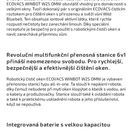
ECOVACS WINBOT W2S OMNI obzvlášť vhodný pro domácnosti s
velkými okny. Tvoří dokonalý pár s originálním ECOVACS čistícím
roztokem pro čištění oken s přirozenou a svěží vůní Wild
Bluebell. Ten obsahuje iontové aktivní látky, které rychle
rozpustí nečistoty bez zanechání šmouh. Díky speciální
receptuře je bezpečný pro použití s robotickými čističi oken a
navíc zanechává příjemnou vůni.
Revoluční multifunkční přenosná stanice 6v1
přináší neomezenou svobodu. Pro rychlejší,
bezpečnější a efektivnější čištění oken.
Robotický čistič oken ECOVACS WINBOT W2S OMNI je vybaven
přenosnou stanicí typu all-in-one. Ta slouží k napájení robota,
díky čemuž nebudete při mytí oken klopýtat o kbelík s vodou, ani
o kabely a prodlužovačky. Stanice slouží také k ovládání robota
a také k praktickému uskladnění robota a jeho příslušenství,
když se nepoužívá.
Integrovaná baterie s velkou kapacitou