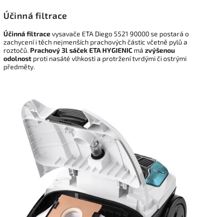
Účinná filtrace
Účinná filtrace
vysavače ETA Diego 5521 90000 se postará o
zachycení i těch nejmenších prachových částic včetně pylů a
roztočů.
Prachový 3l sáček ETA HYGIENIC
má
zvýšenou
odolnost
proti nasáté vlhkosti a protržení tvrdými či ostrými
předměty.