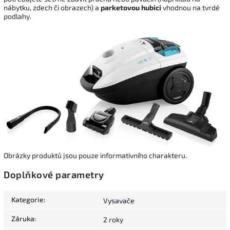
nábytku, zdech či obrazech) a
parketovou hubici
vhodnou na tvrdé
podlahy.
Obrázky produktů jsou pouze informativního charakteru.
Doplňkové parametry
Kategorie
:
Vysavače
Záruka
:
2 roky