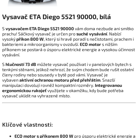
Vysavač ETA Diego 5521 90000, bílá
S
vysavačem ETA Diego 5521 90000
vám doma nezbude ani smítko
prachu! Sáčkový vysavač je určen pro
suché vysávání
. Nabízí
vysoký
příkon 800 W
, který si hravě poradí s nečistotami, prachem i
bakteriemi a mikroorganismy v ovzduší.
ECO motor
s nižším
příkonem se postará o úsporu elektrické energie a vysokou účinnost
vysávání.
S
hlučností 73 dB
můžete vysavač používat i v panelových bytech s
tenkými stěnami, jelikož nehrozí, že svým chodem bude rušit ostatní
členy rodiny nebo sousedy v bytě pod vámi. Vysavač je
vybaven
aktivní ochranou motoru před přehřátím
. Snazší
manipulaci dovolují rovněž kompaktní rozměry.
Integrovanou
ergonomickou rukojeť
využijete v okamžiku, kdy bude potřeba
vysavač uklidit na vyhrazené místo.
Klíčové vlastnosti:
ECO motor s příkonem 800 W
pro úsporu elektrické energie a