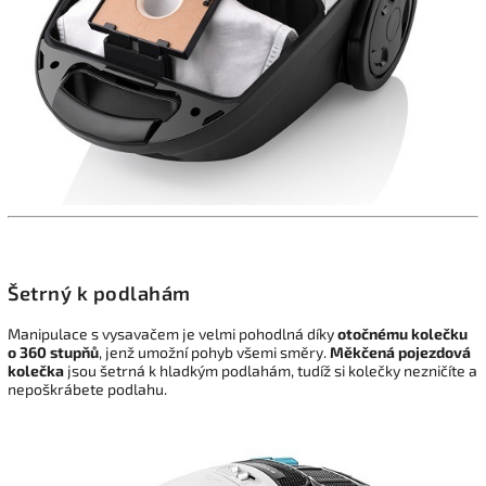
Šetrný k podlahám
Manipulace s vysavačem je velmi pohodlná díky
otočnému kolečku
o 360 stupňů
, jenž umožní pohyb všemi směry.
Měkčená pojezdová
kolečka
jsou šetrná k hladkým podlahám, tudíž si kolečky nezničíte a
nepoškrábete podlahu.