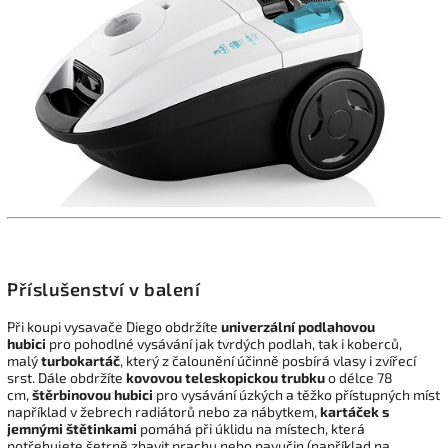
Příslušenství v balení
Při koupi vysavače Diego obdržíte
univerzální podlahovou
hubici
pro pohodlné vysávání jak tvrdých podlah, tak i koberců,
malý
turbokartáč
, který z čalounění účinně posbírá vlasy i zvířecí
srst. Dále obdržíte
kovovou teleskopickou trubku
o délce 78
cm,
štěrbinovou hubici
pro vysávání úzkých a těžko přístupných míst
například v žebrech radiátorů nebo za nábytkem,
kartáček s
jemnými štětinkami
pomáhá při úklidu na místech, která
potřebujete šetrně zbavit prachu nebo pavučin (například na