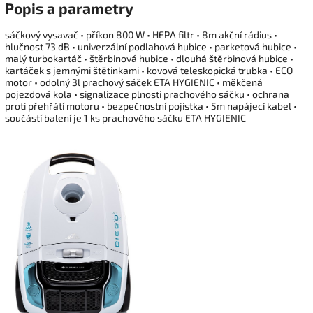
Popis a parametry
sáčkový vysavač • příkon 800 W • HEPA filtr • 8m akční rádius •
hlučnost 73 dB • univerzální podlahová hubice • parketová hubice •
malý turbokartáč • štěrbinová hubice • dlouhá štěrbinová hubice •
kartáček s jemnými štětinkami • kovová teleskopická trubka • ECO
motor • odolný 3l prachový sáček ETA HYGIENIC • měkčená
pojezdová kola • signalizace plnosti prachového sáčku • ochrana
proti přehřátí motoru • bezpečnostní pojistka • 5m napájecí kabel •
součástí balení je 1 ks prachového sáčku ETA HYGIENIC