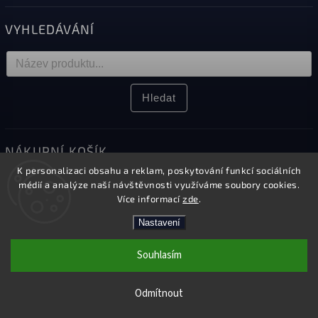
VYHLEDÁVÁNÍ
Hledat
NÁKUPNÍ KOŠÍK
K personalizaci obsahu a reklam, poskytování funkcí sociálních
0
ks /
0 Kč
médií a analýze naší návštěvnosti využíváme soubory cookies.
Více informací
zde
.
Nastavení
Copyright 2026
Elektro Sikora
. Všechna práva vyhrazena.
Souhlasím
Upravit nastavení cookies
Kamenná prodejna v Českém Těšíně
Vytvořil
Shoptet
| Design
Shoptak.cz.
Odmítnout