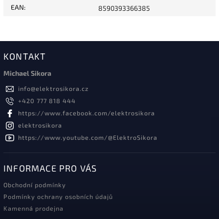
EAN
:
8590393366385
KONTAKT
Michael Sikora
info
@
elektrosikora.cz
+420 777 818 444
https://www.facebook.com/elektrosikora
elektrosikora
https://www.youtube.com/@ElektroSikora
INFORMACE PRO VÁS
Obchodní podmínky
Podmínky ochrany osobních údajů
Kamenná prodejna