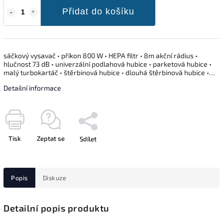
Přidat do košíku
sáčkový vysavač • příkon 800 W • HEPA filtr • 8m akční rádius •
hlučnost 73 dB • univerzální podlahová hubice • parketová hubice •
malý turbokartáč • štěrbinová hubice • dlouhá štěrbinová hubice •…
Detailní informace
Tisk
Zeptat se
Sdílet
Popis
Diskuze
Detailní popis produktu