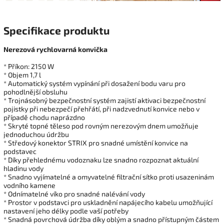
Specifikace produktu
Nerezová rychlovarná konvička
* Příkon: 2150 W
* Objem 1,7 l
* Automatický systém vypínání při dosažení bodu varu pro
pohodlnější obsluhu
* Trojnásobný bezpečnostní systém zajistí aktivaci bezpečnostní
pojistky při nebezpečí přehřátí, při nadzvednutí konvice nebo v
případě chodu naprázdno
* Skryté topné těleso pod rovným nerezovým dnem umožňuje
jednoduchou údržbu
* Středový konektor STRIX pro snadné umístění konvice na
podstavec
* Díky přehlednému vodoznaku lze snadno rozpoznat aktuální
hladinu vody
* Snadno vyjímatelné a omyvatelné filtrační sítko proti usazeninám
vodního kamene
* Odnímatelné víko pro snadné nalévání vody
* Prostor v podstavci pro uskladnění napájecího kabelu umožňující
nastavení jeho délky podle vaší potřeby
* Snadná povrchová údržba díky oblým a snadno přístupným částem