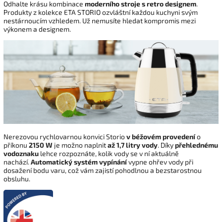
Odhalte krásu kombinace
moderního stroje s retro designem
.
Produkty z kolekce ETA STORIO ozvláštní každou kuchyni svým
nestárnoucím vzhledem. Už nemusíte hledat kompromis mezi
výkonem a designem.
Nerezovou rychlovarnou konvici Storio
v béžovém provedení
o
příkonu
2150 W
je možno naplnit
až 1,7 litry vody
. Díky
přehlednému
vodoznaku
lehce rozpoznáte, kolik vody se v ní aktuálně
nachází.
Automatický systém vypínání
vypne ohřev vody při
dosažení bodu varu, což vám zajistí pohodlnou a bezstarostnou
obsluhu.