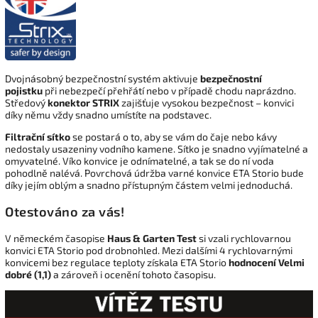
Dvojnásobný bezpečnostní systém aktivuje
bezpečnostní
pojistku
při nebezpečí přehřátí nebo v případě chodu naprázdno.
Středový
konektor STRIX
zajišťuje vysokou bezpečnost – konvici
díky němu vždy snadno umístíte na podstavec.
Filtrační sítko
se postará o to, aby se vám do čaje nebo kávy
nedostaly usazeniny vodního kamene. Sítko je snadno vyjímatelné a
omyvatelné. Víko konvice je odnímatelné, a tak se do ní voda
pohodlně nalévá. Povrchová údržba varné konvice ETA Storio bude
díky jejím oblým a snadno přístupným částem velmi jednoduchá.
Otestováno za vás!
V německém časopise
Haus & Garten Test
si vzali rychlovarnou
konvici ETA Storio pod drobnohled. Mezi dalšími 4 rychlovarnými
konvicemi bez regulace teploty získala ETA Storio
hodnocení Velmi
dobré (1,1)
a zároveň i ocenění tohoto časopisu.