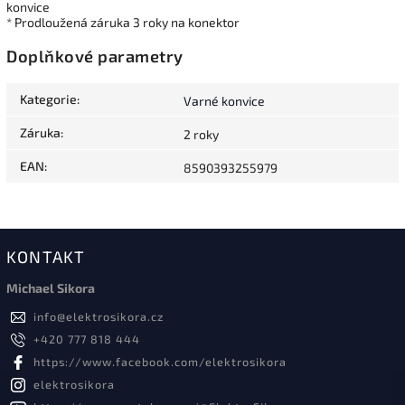
konvice
* Prodloužená záruka 3 roky na konektor
Doplňkové parametry
Kategorie
:
Varné konvice
Záruka
:
2 roky
EAN
:
8590393255979
KONTAKT
Michael Sikora
info
@
elektrosikora.cz
+420 777 818 444
https://www.facebook.com/elektrosikora
elektrosikora