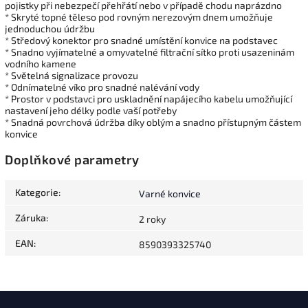
pojistky při nebezpečí přehřátí nebo v případě chodu naprázdno
* Skryté topné těleso pod rovným nerezovým dnem umožňuje
jednoduchou údržbu
* Středový konektor pro snadné umístění konvice na podstavec
* Snadno vyjímatelné a omyvatelné filtrační sítko proti usazeninám
vodního kamene
* Světelná signalizace provozu
* Odnímatelné víko pro snadné nalévání vody
* Prostor v podstavci pro uskladnění napájecího kabelu umožňující
nastavení jeho délky podle vaší potřeby
* Snadná povrchová údržba díky oblým a snadno přístupným částem
konvice
Doplňkové parametry
Kategorie
:
Varné konvice
Záruka
:
2 roky
EAN
:
8590393325740