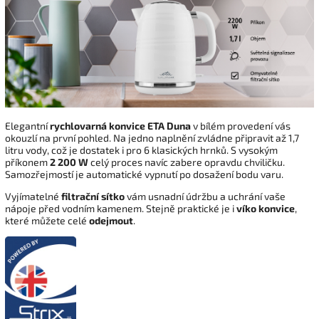
Elegantní
rychlovarná konvice ETA Duna
v bílém provedení vás
okouzlí na první pohled. Na jedno naplnění zvládne připravit až 1,7
litru vody, což je dostatek i pro 6 klasických hrnků. S vysokým
příkonem
2 200 W
celý proces navíc zabere opravdu chviličku.
Samozřejmostí je automatické vypnutí po dosažení bodu varu.
Vyjímatelné
filtrační sítko
vám usnadní údržbu a uchrání vaše
nápoje před vodním kamenem. Stejně praktické je i
víko konvice
,
které můžete celé
odejmout
.