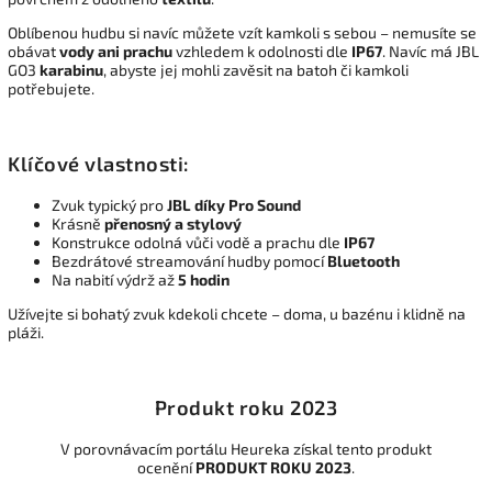
Oblíbenou hudbu si navíc můžete vzít kamkoli s sebou – nemusíte se
obávat
vody ani prachu
vzhledem k odolnosti dle
IP67
. Navíc má JBL
GO3
karabinu
, abyste jej mohli zavěsit na batoh či kamkoli
potřebujete.
Klíčové vlastnosti:
Zvuk typický pro
JBL díky Pro Sound
Krásně
přenosný a stylový
Konstrukce odolná vůči vodě a prachu dle
IP67
Bezdrátové streamování hudby pomocí
Bluetooth
Na nabití výdrž až
5 hodin
Užívejte si bohatý zvuk kdekoli chcete – doma, u bazénu i klidně na
pláži.
Produkt roku 2023
V porovnávacím portálu Heureka získal tento produkt
ocenění
PRODUKT ROKU 2023
.