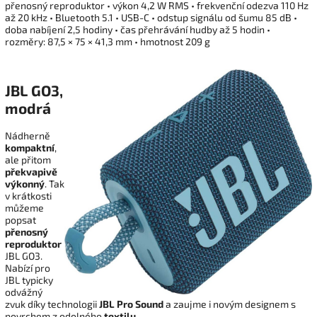
přenosný reproduktor • výkon 4,2 W RMS • frekvenční odezva 110 Hz
až 20 kHz • Bluetooth 5.1 • USB-C • odstup signálu od šumu 85 dB •
doba nabíjení 2,5 hodiny • čas přehrávání hudby až 5 hodin •
rozměry: 87,5 × 75 × 41,3 mm • hmotnost 209 g
JBL GO3,
modrá
Nádherně
kompaktní
,
ale přitom
překvapivě
výkonný
. Tak
v krátkosti
můžeme
popsat
přenosný
reproduktor
JBL GO3.
Nabízí pro
JBL typicky
odvážný
zvuk díky technologii
JBL Pro Sound
a zaujme i novým designem s
povrchem z odolného
textilu
.