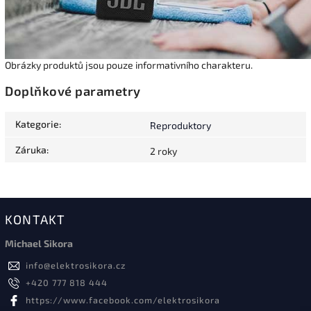
Obrázky produktů jsou pouze informativního charakteru.
Doplňkové parametry
Kategorie
:
Reproduktory
Záruka
:
2 roky
KONTAKT
Michael Sikora
info
@
elektrosikora.cz
+420 777 818 444
https://www.facebook.com/elektrosikora