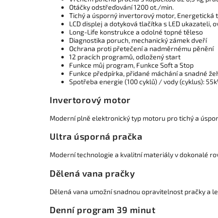
Otáčky odstřeďování 1200 ot./min.
Tichý a úsporný invertorový motor, Energetická t
LCD displej a dotyková tlačítka s LED ukazateli, o
Long-Life konstrukce a odolné topné těleso
Diagnostika poruch, mechanický zámek dveří
Ochrana proti přetečení a nadměrnému pěnění
12 pracích programů, odložený start
Funkce můj program, Funkce Soft a Stop
Funkce předpírka, přidané máchání a snadné že
Spotřeba energie (100 cyklů) / vody (cyklus): 55
Invertorový motor
Moderní plně elektronický typ motoru pro tichý a úspo
Ultra úsporná pračka
Moderní technologie a kvalitní materiály v dokonalé r
Dělená vana pračky
Dělená vana umožní snadnou opravitelnost pračky a lepš
Denní program 39 minut