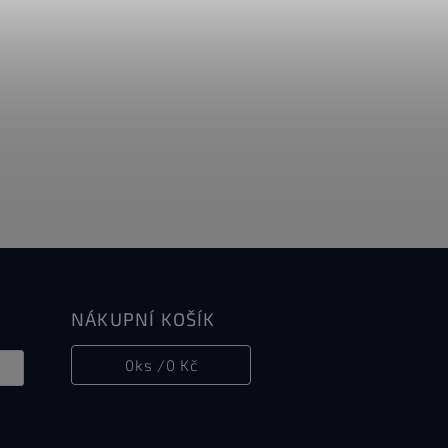
NÁKUPNÍ KOŠÍK
0
ks /
0 Kč