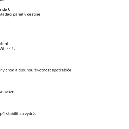
řída C
vládací panel v češtině
hlení
kWh / 41l
rný chod a dlouhou životnost spotřebiče.
ovnováze.
í stabilitu a výdrž.