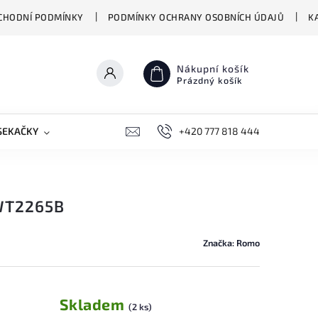
CHODNÍ PODMÍNKY
PODMÍNKY OCHRANY OSOBNÍCH ÚDAJŮ
K
Nákupní košík
Prázdný košík
SEKAČKY
PŘEKLADAČE VASCO
+420 777 818 444
BIONICKÉ MOPY HIZER
WT2265B
Značka:
Romo
Skladem
(2 ks)