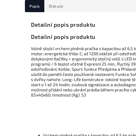
Popis
Diskuze
Detailní popis produktu
Detailní popis produktu
Volně stojící vrchem plněná pračka s kapacitou až 6,5 k
motor; energetická třída: C; až 1200 otáček při odstřeďo
dotykovými tlačítky + ergonomický otočný volič s LED i
programů / 6 teplot včetně Expresní 25 min., Rychlý 39 
odstřeďování, Košile, Sport; funkce Předpírka a Přida
uložit do paměti často používaná nastavení; Funkce So
s dvířky nahoře; Long–Life konstrukce: odolné topné tě
start o 1 až 24 hodin; zvuková signalizace a autodiag
možnost přidání nebo ubrání prádla během pracího cyklu
85x40x60; hmotnost (Kg): 53
Vrchem plněná pračka s kapacitou až 6,5 kg prá