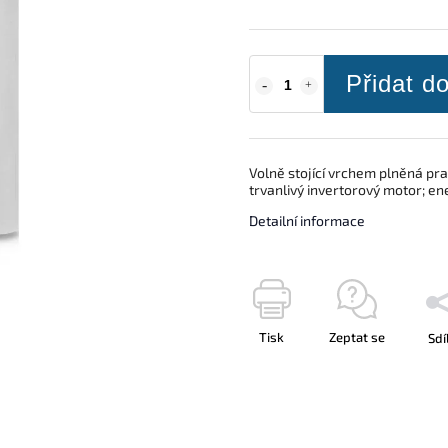
Přidat d
Volně stojící vrchem plněná pra
trvanlivý invertorový motor; ene
Detailní informace
Tisk
Zeptat se
Sdí