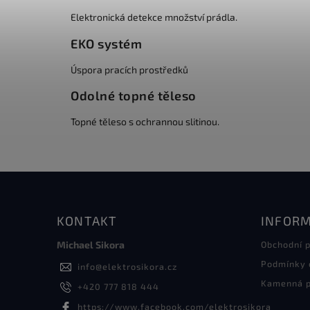
Elektronická detekce množství prádla.
EKO systém
Úspora pracích prostředků
Odolné topné těleso
Topné těleso s ochrannou slitinou.
KONTAKT
INFORM
Michael Sikora
Obchodní 
Podmínky 
info
@
elektrosikora.cz
Kamenná p
+420 777 818 444
https://www.facebook.com/elektrosikora