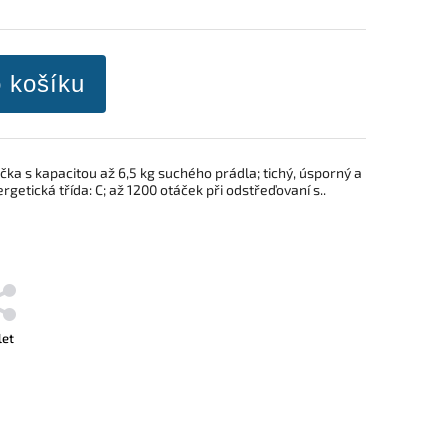
o košíku
čka s kapacitou až 6,5 kg suchého prádla; tichý, úsporný a
rgetická třída: C; až 1200 otáček při odstřeďovaní s..
let