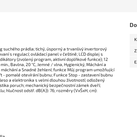
Do
K
g suchého prádla; tichý, úsporný a trvanlivý invertorový
Z
vaní s regulací; ovládací panel v češtině; LCD displej s
ndikátory (zvolený program, aktivní doplňkové funkce); 12
E
min., Bavlna, 20 °C, Jemné / vlna, Hygienický, Máchání a
né máchání a Snadné žehlení; funkce Můj program umožňující
ft - pomalé otevírání bubnu; Funkce Stop - zastavení bubnu
leso a elektronika s velmi dlouhou životností; odložený
nostika poruch; mechanický bezpečnostní zámek dveří;
; hlučnost odstř. dB(A)): 76; rozměry (VxŠxH, cm):
dla