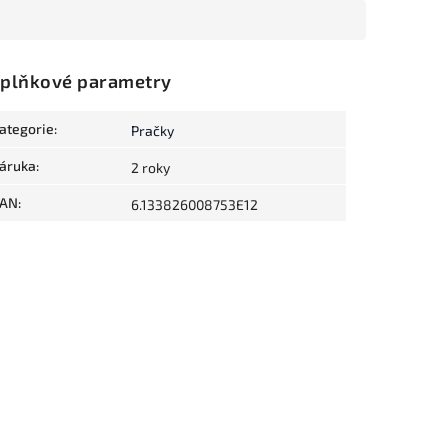
plňkové parametry
ategorie
:
Pračky
áruka
:
2 roky
AN
:
6.133826008753E12