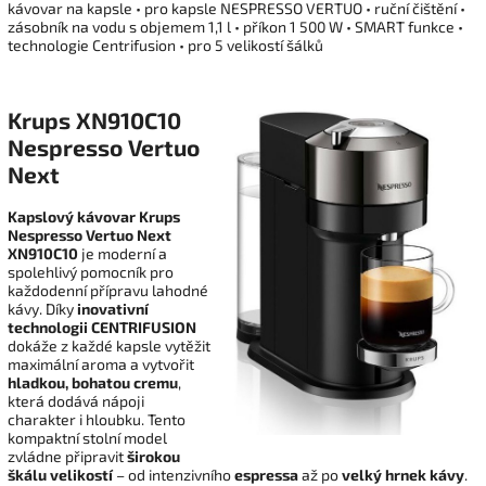
kávovar na kapsle • pro kapsle NESPRESSO VERTUO • ruční čištění •
zásobník na vodu s objemem 1,1 l • příkon 1 500 W • SMART funkce •
technologie Centrifusion • pro 5 velikostí šálků
Krups XN910C10
Nespresso Vertuo
Next
Kapslový kávovar Krups
Nespresso Vertuo Next
XN910C10
je moderní a
spolehlivý pomocník pro
každodenní přípravu lahodné
kávy. Díky
inovativní
technologii CENTRIFUSION
dokáže z každé kapsle vytěžit
maximální aroma a vytvořit
hladkou, bohatou cremu
,
která dodává nápoji
charakter i hloubku. Tento
kompaktní stolní model
zvládne připravit
širokou
škálu velikostí
– od intenzivního
espressa
až po
velký hrnek kávy
.