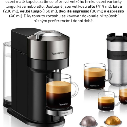
ocení malé kapsle, zatímco příznivci velkého hrnku ocení varianty
lungo, káva nebo alto. Dostupné jsou velikosti
alto
(414 ml),
káva
(230 ml),
velké
lungo
(150 ml),
dvojité
espresso
(80 ml) a
espresso
(40 ml). Díky tomuto rozsahu se kávovar dokonale přizpůsobí
různým preferencím i denní době.