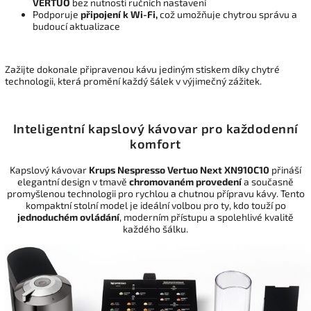
VERTUO
bez nutnosti ručních nastavení
Podporuje
připojení k Wi-Fi,
což umožňuje chytrou správu a
budoucí aktualizace
Zažijte dokonale připravenou kávu jediným stiskem díky chytré
technologii, která promění každý šálek v výjimečný zážitek.
Inteligentní kapslový kávovar pro každodenní
komfort
Kapslový kávovar
Krups Nespresso Vertuo Next XN910C10
přináší
elegantní design v tmavě
chromovaném provedení
a současně
promyšlenou technologii pro rychlou a chutnou přípravu kávy. Tento
kompaktní stolní model je ideální volbou pro ty, kdo touží po
jednoduchém ovládání
, moderním přístupu a spolehlivé kvalitě
každého šálku.