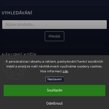
VYHLEDÁVÁNÍ
Hledat
NÁKUPNÍ KOŠÍK
K personalizaci obsahu a reklam, poskytování funkcí sociálních
0
ks /
0 Kč
médií a analýze naší návštěvnosti využíváme soubory cookies.
Více informací
zde
.
Nastavení
Copyright 2026
Elektro Sikora
. Všechna práva vyhrazena.
Souhlasím
Upravit nastavení cookies
Kamenná prodejna v Českém Těšíně
Vytvořil
Shoptet
| Design
Shoptak.cz.
Odmítnout