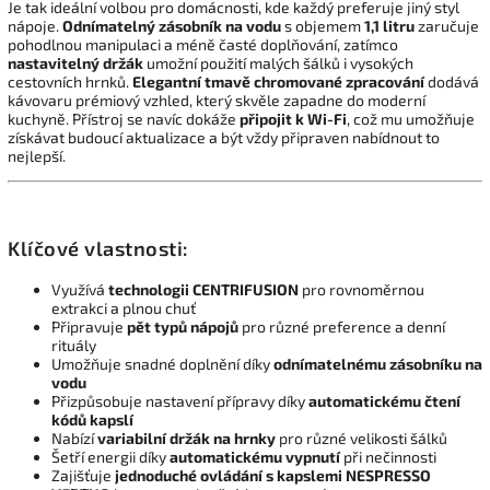
Je tak ideální volbou pro domácnosti, kde každý preferuje jiný styl
nápoje.
Odnímatelný zásobník na vodu
s objemem
1,1 litru
zaručuje
pohodlnou manipulaci a méně časté doplňování, zatímco
nastavitelný držák
umožní použití malých šálků i vysokých
cestovních hrnků.
Elegantní tmavě chromované
zpracování
dodává
kávovaru prémiový vzhled, který skvěle zapadne do moderní
kuchyně. Přístroj se navíc dokáže
připojit k Wi-Fi
, což mu umožňuje
získávat budoucí aktualizace a být vždy připraven nabídnout to
nejlepší.
Klíčové vlastnosti:
Využívá
technologii CENTRIFUSION
pro rovnoměrnou
extrakci a plnou chuť
Připravuje
pět typů nápojů
pro různé preference a denní
rituály
Umožňuje snadné doplnění díky
odnímatelnému zásobníku na
vodu
Přizpůsobuje nastavení přípravy díky
automatickému čtení
kódů kapslí
Nabízí
variabilní držák
na hrnky
pro různé velikosti šálků
Šetří energii díky
automatickému vypnutí
při nečinnosti
Zajišťuje
jednoduché ovládání s kapslemi NESPRESSO