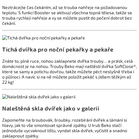
Neztrácejte čas čekáním, až se trouba nahřeje na požadovanou
teplotu. S funkcí Booster se aktivují všechna topná tělesa, takže se
trouba rychleji nahřeje a vy se můžete pustit do pečení dobrot bez
čekání.
Tichá dvířka pro noční pekařky a pekaře
Znáte to, plné ruce, nohou zaklapnete dvířka trouby… a prásk, celá
domácnost je na nohou. Trouby Beko mají naštěstí dvířka SoftClose®,
které se samy a potichu dovřou, takže můžete péct neslyšně třeba i
o půlnoci. A navíc si na ně můžete položit pekáč s jídlem těžkým až
22 kg!
Naleštěná skla dvířek jako v galerii
Zapomeňte na šroubovák, šroubky, rozebírání dvířek a lámání si
hlavy, jak to vše smontovat správně zpátky. U trub Beko stačí
jednoduše vycvaknout lištu, vyndat skla dvířek, vyčistit a snadno
zaklapnout zpátky.