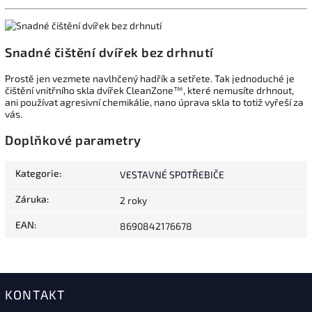
Snadné čištění dvířek bez drhnutí
Prostě jen vezmete navlhčený hadřík a setřete. Tak jednoduché je
čištění vnitřního skla dvířek CleanZone™, které nemusíte drhnout,
ani používat agresivní chemikálie, nano úprava skla to totiž vyřeší za
vás.
Doplňkové parametry
Kategorie
:
VESTAVNÉ SPOTŘEBIČE
Záruka
:
2 roky
EAN
:
8690842176678
KONTAKT