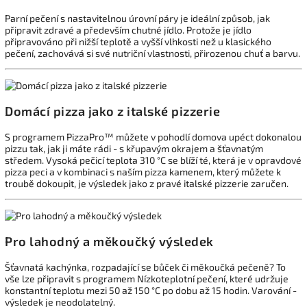
Parní pečení s nastavitelnou úrovní páry je ideální způsob, jak
připravit zdravé a především chutné jídlo. Protože je jídlo
připravováno při nižší teplotě a vyšší vlhkosti než u klasického
pečení, zachovává si své nutriční vlastnosti, přirozenou chuť a barvu.
Domácí pizza jako z italské pizzerie
S programem PizzaPro™ můžete v pohodlí domova upéct dokonalou
pizzu tak, jak ji máte rádi - s křupavým okrajem a šťavnatým
středem. Vysoká pečicí teplota 310 °C se blíží té, která je v opravdové
pizza peci a v kombinaci s naším pizza kamenem, který můžete k
troubě dokoupit, je výsledek jako z pravé italské pizzerie zaručen.
Pro lahodný a měkoučký výsledek
Šťavnatá kachýnka, rozpadající se bůček či měkoučká pečeně? To
vše lze připravit s programem Nízkoteplotní pečení, které udržuje
konstantní teplotu mezi 50 až 150 °C po dobu až 15 hodin. Varování -
výsledek je neodolatelný.