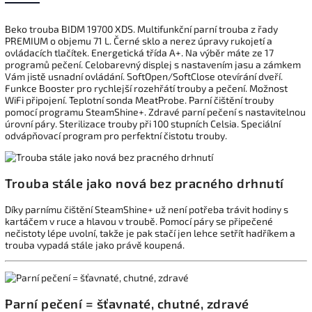
Beko trouba BIDM 19700 XDS. Multifunkční parní trouba z řady
PREMIUM o objemu 71 L. Černé sklo a nerez úpravy rukojetí a
ovládacích tlačítek. Energetická třída A+. Na výběr máte ze 17
programů pečení. Celobarevný displej s nastavením jasu a zámkem
Vám jistě usnadní ovládání. SoftOpen/SoftClose otevírání dveří.
Funkce Booster pro rychlejší rozehřátí trouby a pečení. Možnost
WiFi připojení. Teplotní sonda MeatProbe. Parní čištění trouby
pomocí programu SteamShine+. Zdravé parní pečení s nastavitelnou
úrovní páry. Sterilizace trouby při 100 stupních Celsia. Speciální
odvápňovací program pro perfektní čistotu trouby.
Trouba stále jako nová bez pracného drhnutí
Díky parnímu čištění SteamShine+ už není potřeba trávit hodiny s
kartáčem v ruce a hlavou v troubě. Pomocí páry se připečené
nečistoty lépe uvolní, takže je pak stačí jen lehce setřít hadříkem a
trouba vypadá stále jako právě koupená.
Parní pečení = šťavnaté, chutné, zdravé