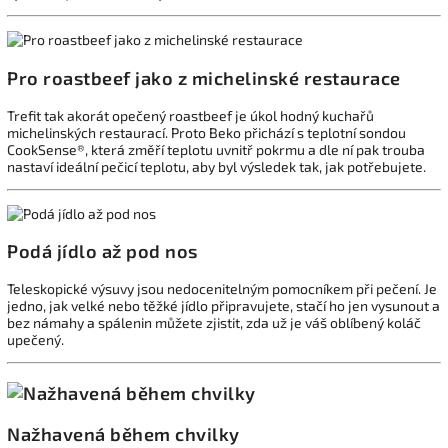
Pro roastbeef jako z michelinské restaurace
Trefit tak akorát opečený roastbeef je úkol hodný kuchařů
michelinských restaurací. Proto Beko přichází s teplotní sondou
CookSense®, která změří teplotu uvnitř pokrmu a dle ní pak trouba
nastaví ideální pečicí teplotu, aby byl výsledek tak, jak potřebujete.
Podá jídlo až pod nos
Teleskopické výsuvy jsou nedocenitelným pomocníkem při pečení. Je
jedno, jak velké nebo těžké jídlo připravujete, stačí ho jen vysunout a
bez námahy a spálenin můžete zjistit, zda už je váš oblíbený koláč
upečený.
Nažhavená během chvilky