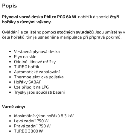
Popis
Plynová varná deska Philco PGG 64 W
nabízí k dispozici
čtyři
hořáky s různými výkony.
Ovládání je zajištěno pomocí
otočných ovladačů
. Jsou umístěny v
čele hořáků, tím je usnadněna manipulace při přípravě pokrmů.
Vestavná plynová deska
Plyn na skle
Odolné litinové mřížky
TURBO hořák
Automatické zapalování
Thermoelektrická pojistka
Hořáky SABAF
Lze připojit na LPG
Trysky jsou součástí balení
Varné zóny:
Maximální výkon hořáků 8,3 kW
Levá zadní 1750 W
Pravá zadní 1750 W
TURBO 3800 W