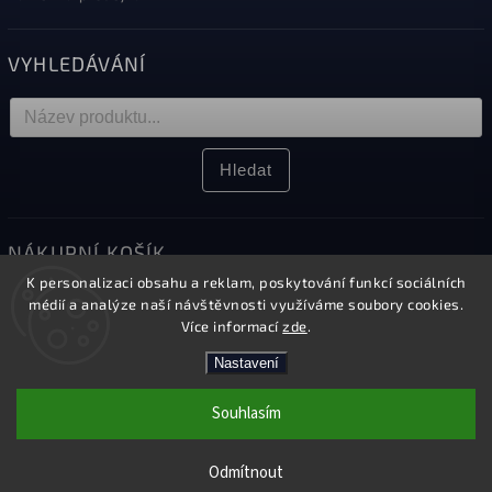
VYHLEDÁVÁNÍ
Hledat
NÁKUPNÍ KOŠÍK
K personalizaci obsahu a reklam, poskytování funkcí sociálních
0
ks /
0 Kč
médií a analýze naší návštěvnosti využíváme soubory cookies.
Více informací
zde
.
Nastavení
Copyright 2026
Elektro Sikora
. Všechna práva vyhrazena.
Souhlasím
Upravit nastavení cookies
Kamenná prodejna v Českém Těšíně
Vytvořil
Shoptet
| Design
Shoptak.cz.
Odmítnout