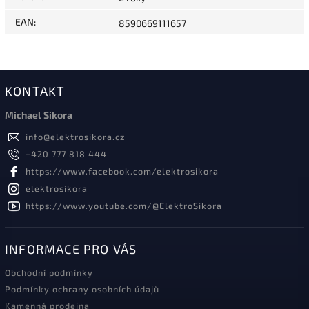
EAN
:
8590669111657
KONTAKT
Michael Sikora
info
@
elektrosikora.cz
+420 777 818 444
https://www.facebook.com/elektrosikora
elektrosikora
https://www.youtube.com/@ElektroSikora
INFORMACE PRO VÁS
Obchodní podmínky
Podmínky ochrany osobních údajů
Kamenná prodejna