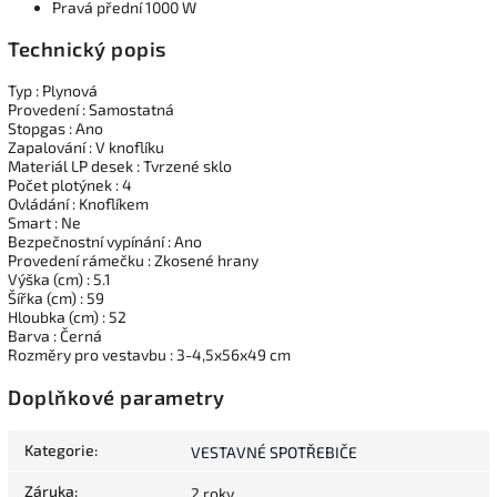
Pravá přední 1000 W
Technický popis
Typ : Plynová
Provedení : Samostatná
Stopgas : Ano
Zapalování : V knoflíku
Materiál LP desek : Tvrzené sklo
Počet plotýnek : 4
Ovládání : Knoflíkem
Smart : Ne
Bezpečnostní vypínání : Ano
Provedení rámečku : Zkosené hrany
Výška (cm) : 5.1
Šířka (cm) : 59
Hloubka (cm) : 52
Barva : Černá
Rozměry pro vestavbu : 3-4,5x56x49 cm
Doplňkové parametry
Kategorie
:
VESTAVNÉ SPOTŘEBIČE
Záruka
:
2 roky