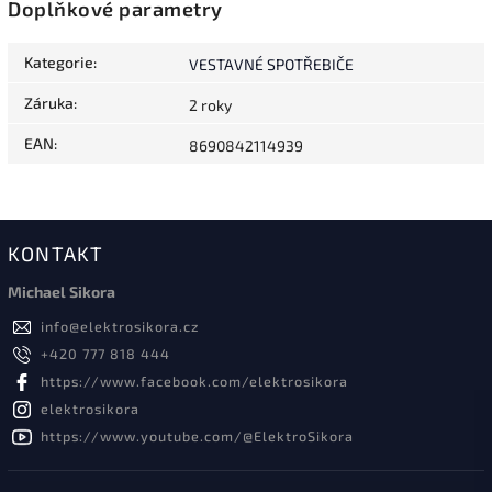
Doplňkové parametry
Kategorie
:
VESTAVNÉ SPOTŘEBIČE
Záruka
:
2 roky
EAN
:
8690842114939
KONTAKT
Michael Sikora
info
@
elektrosikora.cz
+420 777 818 444
https://www.facebook.com/elektrosikora
elektrosikora
https://www.youtube.com/@ElektroSikora