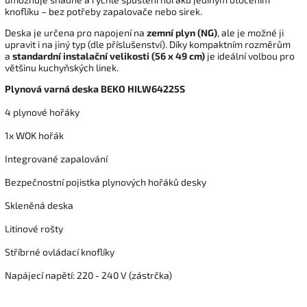
knoflíku – bez potřeby zapalovače nebo sirek.
Deska je určena pro napojení na
zemní plyn (NG)
, ale je možné ji
upravit i na jiný typ (dle příslušenství). Díky kompaktním rozměrům
a
standardní instalační velikosti (56 x 49 cm)
je ideální volbou pro
většinu kuchyňských linek.
Plynová varná deska BEKO HILW64225S
4 plynové hořáky
1x WOK hořák
Integrované zapalování
Bezpečnostní pojistka plynových hořáků desky
Skleněná deska
Litinové rošty
Stříbrné ovládací knoflíky
Napájecí napětí
:
220 - 240 V (zástrčka)