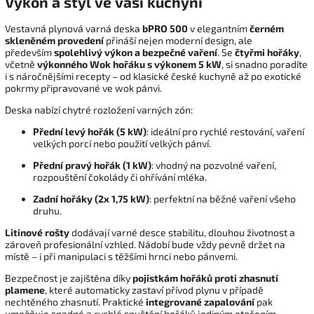
Výkon a styl ve vaší kuchyni
Vestavná plynová varná deska
bPRO 500
v elegantním
černém
skleněném provedení
přináší nejen moderní design, ale
především
spolehlivý výkon a bezpečné vaření
. Se
čtyřmi hořáky
,
včetně
výkonného Wok hořáku s výkonem 5 kW
, si snadno poradíte
i s náročnějšími recepty – od klasické české kuchyně až po exotické
pokrmy připravované ve wok pánvi.
Deska nabízí chytré rozložení varných zón:
Přední levý hořák (5 kW)
: ideální pro rychlé restování, vaření
velkých porcí nebo použití velkých pánví.
Přední pravý hořák (1 kW)
: vhodný na pozvolné vaření,
rozpouštění čokolády či ohřívání mléka.
Zadní hořáky (2x 1,75 kW)
: perfektní na běžné vaření všeho
druhu.
Litinové rošty
dodávají varné desce stabilitu, dlouhou životnost a
zároveň profesionální vzhled. Nádobí bude vždy pevně držet na
místě – i při manipulaci s těžšími hrnci nebo pánvemi.
Bezpečnost je zajištěna díky
pojistkám hořáků proti zhasnutí
plamene
, které automaticky zastaví přívod plynu v případě
nechtěného zhasnutí. Praktické
integrované zapalování
pak
umožňuje snadné a rychlé spuštění hořáků jediným otočením