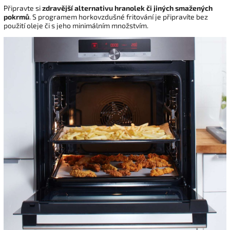
Připravte si
zdravější alternativu hranolek či jiných smažených
pokrmů
. S programem horkovzdušné fritování je připravíte bez
použití oleje či s jeho minimálním množstvím.