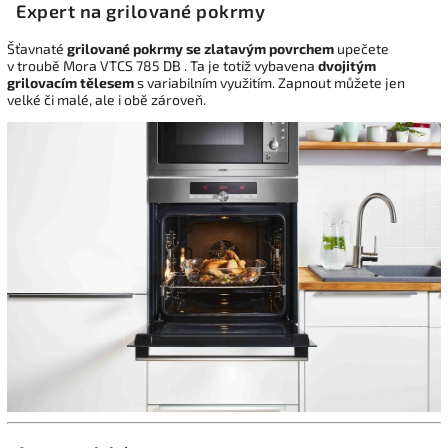
Expert na grilované pokrmy
Šťavnaté
grilované pokrmy se zlatavým povrchem
upečete
v troubě Mora VTCS 785 DB . Ta je totiž vybavena
dvojitým
grilovacím tělesem
s variabilním využitím. Zapnout můžete jen
velké či malé, ale i obě zároveň.