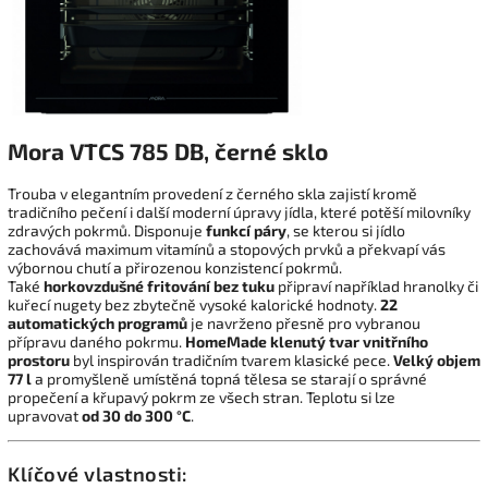
Mora VTCS 785 DB, černé sklo
Trouba v elegantním provedení z černého skla zajistí kromě
tradičního pečení i další moderní úpravy jídla, které potěší milovníky
zdravých pokrmů. Disponuje
funkcí páry
, se kterou si jídlo
zachovává maximum vitamínů a stopových prvků a překvapí vás
výbornou chutí a přirozenou konzistencí pokrmů.
Také
horkovzdušné fritování bez tuku
připraví například hranolky či
kuřecí nugety bez zbytečně vysoké kalorické hodnoty.
22
automatických programů
je navrženo přesně pro vybranou
přípravu daného pokrmu.
HomeMade klenutý tvar vnitřního
prostoru
byl inspirován tradičním tvarem klasické pece.
Velký objem
77 l
a promyšleně umístěná topná tělesa se starají o správné
propečení a křupavý pokrm ze všech stran. Teplotu si lze
upravovat
od 30 do 300 °C
.
Klíčové vlastnosti: