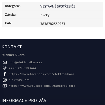
Kategorie
:
VESTAVNÉ SPOTŘEBIČE
Záruka
:
2 roky
EAN
:
3838782550263
KONTAKT
Michael Sikora
info
@
elektrosikora.cz
+420 777 818 444
https://www.facebook.com/elektrosikora
elektrosikora
https://www.youtube.com/@ElektroSikora
INFORMACE PRO VÁS