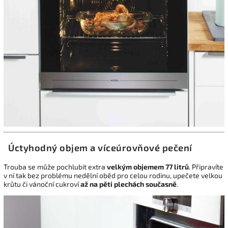
Úctyhodný objem a víceúrovňové pečení
Trouba se může pochlubit extra
velkým objemem 77 litrů
. Připravíte
v ní tak bez problému nedělní oběd pro celou rodinu, upečete velkou
krůtu či vánoční cukroví
až na pěti plechách současně
.