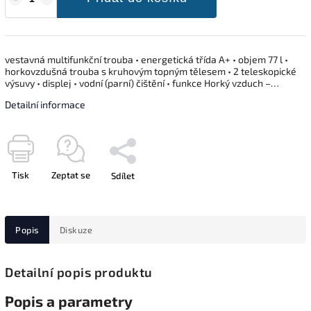
vestavná multifunkční trouba • energetická třída A+ • objem 77 l •
horkovzdušná trouba s kruhovým topným tělesem • 2 teleskopické
výsuvy • displej • vodní (parní) čištění • funkce Horký vzduch –…
Detailní informace
Tisk
Zeptat se
Sdílet
Popis
Diskuze
Detailní popis produktu
Popis a parametry