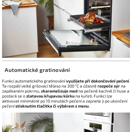
Automatické gratinování
Funkci automatického gratinování
využijete při dokončování pečení
.
Ta rozpálí velké grilovací těleso na 300 °C a úžasně
rozpeče sýr
na
zapékaném pokrmu,
zkaramelizuje med
na pečené kachně či huse a
postará se o
zlatavou křupavou kůrku
na kuřeti. Funkci lze
aktivovat minimálně po 10 minutách pečení a zapnete ji po ukončení
pečení
stisknutím tlačítka či výběrem z menu
.