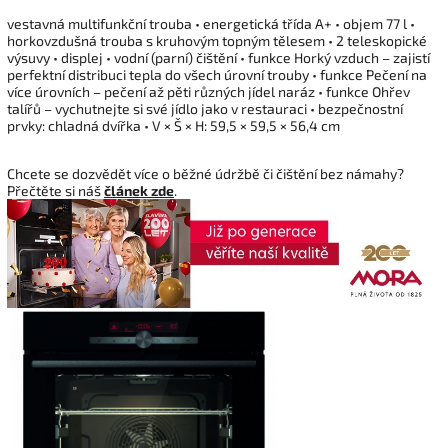
vestavná multifunkční trouba • energetická třída A+ • objem 77 l •
horkovzdušná trouba s kruhovým topným tělesem • 2 teleskopické
výsuvy • displej • vodní (parní) čištění • funkce Horký vzduch – zajistí
perfektní distribuci tepla do všech úrovní trouby • funkce Pečení na
více úrovních – pečení až pěti různých jídel naráz • funkce Ohřev
talířů – vychutnejte si své jídlo jako v restauraci • bezpečnostní
prvky: chladná dvířka • V × Š × H: 59,5 × 59,5 × 56,4 cm
Chcete se dozvědět více o běžné údržbě či čištění bez námahy?
Přečtěte si náš
článek zde
.