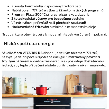
Klenutý tvar trouby
inspirovaný tradiční pecí
Nabízí
objem 77 litrů
a výběr z
22 automatických programů
Program Pizza 300 °C
připraví pizzu jako z pizzerie
2 teleskopické výsuvy pro bezpečnou obsluhu
Víceúrovňové pečení
až na 5 plechách současně
Horkovzdušné fritování
s minimálním množstvím oleje
Trouba, která otevírá dveře k moderním tepelným úpravám pokrmů.
Nízká spotřeba energie
Ačkoliv
Mora VTCS 785 DB
disponuje velkým
objemem 77 litrů
,
nezvyšuje se při pečení spotřeba energie.
Smaltovaný povrch s
trojitým nátěrem
a kvalitní zasklení dvířek poskytuje
dostatečnou
izolaci
, aby teplo při pečení zůstalo uvnitř trouby a nikam neunikalo.