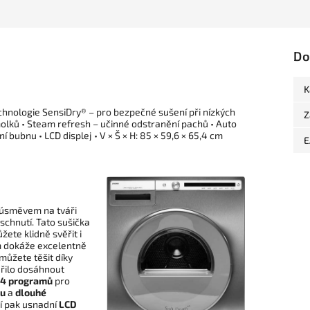
Do
K
technologie SensiDry® – pro bezpečné sušení při nízkých
Z
molků • Steam refresh – učinné odstranění pachů • Auto
í bubnu • LCD displej • V × Š × H: 85 × 59,6 × 65,4 cm
E
úsměvem na tváři
schnutí. Tato sušička
žete klidně svěřit i
m dokáže excelentně
ůžete těšit díky
ařilo dosáhnout
14 programů
pro
du
a
dlouhé
ní pak usnadní
LCD