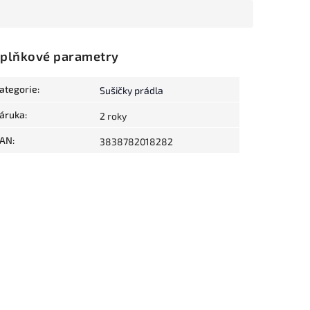
plňkové parametry
ategorie
:
Sušičky prádla
áruka
:
2 roky
AN
:
3838782018282