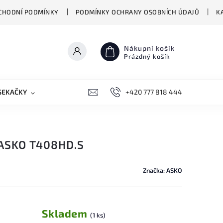
CHODNÍ PODMÍNKY
PODMÍNKY OCHRANY OSOBNÍCH ÚDAJŮ
K
Nákupní košík
Prázdný košík
SEKAČKY
PŘEKLADAČE VASCO
+420 777 818 444
BIONICKÉ MOPY HIZER
ASKO T408HD.S
Značka:
ASKO
Skladem
(1 ks)