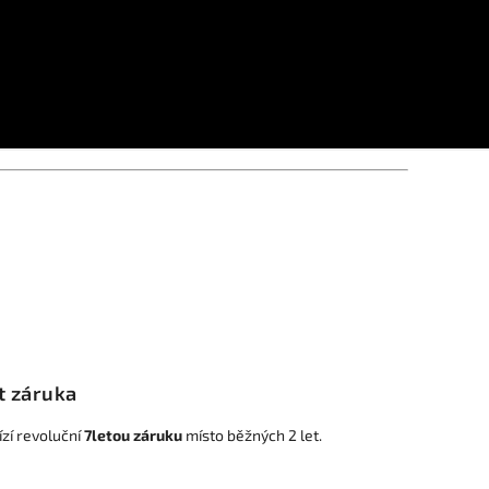
t záruka
zí revoluční
7letou záruku
místo běžných 2 let.