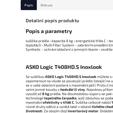
Popis
Diskuze
Detailní popis produktu
Popis a parametry
sušička prádla • kapacita 8 kg • energetická třída C • 
teplotách • Multi Filter System – zabrání hromadění ž
Synthetic – ochrání oblečení z jemných tkanin • osvětlen
ASKO Logic T408HD.S Inoxlook
Se sušičkou
ASKO Logic T408HD.S Inoxlook
můžete s 
zapomenout na všude se povalující prádlo čekající na u
se o vaše oblečení postará s maximální péčí. Proto jí mů
velmi jemné kousky z
hedvábí či vlny
. Najednou přito
vysušit až
8 kg
prádla. Na dlouhodobou úsporu se pak m
technologii
tepelného čerpadla
, jejíž zásluhou se pod
maximální
efektivity v třídě
C
. Sušička celkově nabízí
různé druhy oděvů a vyniká také v oblasti
tichého cho
životnosti
. Za obojím stojí
invertorový motor
. Ovládá