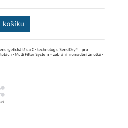
o košíku
 energetická třída C • technologie SensiDry® – pro
lotách • Multi Filter System – zabrání hromadění žmolků •
let