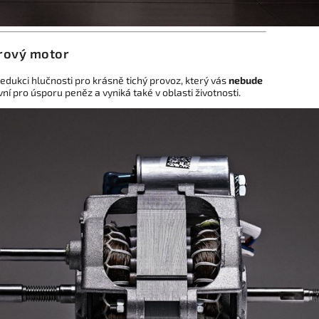
rový motor
ukci hlučnosti pro krásně tichý provoz, který vás
nebude
ní pro úsporu peněz a vyniká také v oblasti životnosti.