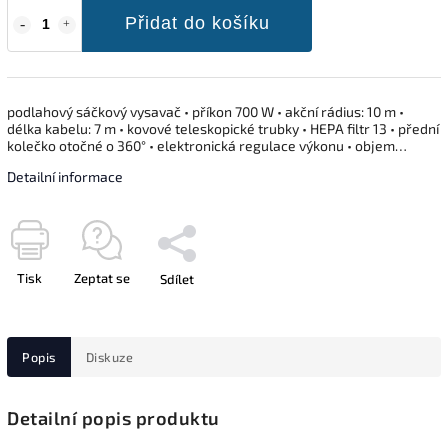
Přidat do košíku
podlahový sáčkový vysavač • příkon 700 W • akční rádius: 10 m •
délka kabelu: 7 m • kovové teleskopické trubky • HEPA filtr 13 • přední
kolečko otočné o 360° • elektronická regulace výkonu • objem…
Detailní informace
Tisk
Zeptat se
Sdílet
Popis
Diskuze
Detailní popis produktu