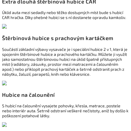
Extra dlouhá štěrbinová hubice CAR
Úklid auta mezi sedadly nebo těžko dostupných míst bude s hubicí
CAR hračka. Díky ohebné hubici se s ní dostanete opravdu kamkoliv.
Štěrbinová hubice s prachovým kartáčkem
Součástí základní výbavy vysavače je i speciální hubice 2 v 1, která je
spojením štěrbinové hubice a prachového kartáčku. Můžete ji využít
jako samostatnou štěrbinovou hubici na úklid špatně přístupných
míst (radiátory, zásuvky, prostor mezi matracemi a čalouněním
apod.) nebo přiklopit prachový kartáček a šetrně odstranit prach z
nábytku, žaluzií, parapetů, knih nebo klávesnice.
Hubice na čalounění
S hubicí na čalounění vysajete pohovky, křesla, matrace, postele
nebo interiér auta. Šetrně odstraní veškeré nečistoty, aniž by došlo k
poškození potahové látky.