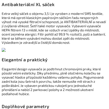
Antibakteriální XL sáček
Extra velký sáček o objemu 3,5 l je vyroben z moderní SMS textilie,
která má oproti klasickým papírovým sáčkům řadu nesporných
výhod: má vysoké filtrační schopnosti, je ANTIBAKTERIÁLNÍ a nevadí
jí zvýšená vlhkost. Šetří také motor vysavače. Vybavení vysavače
HEPA filtrem 13 v místě, kde se vzduch vrací zpátky do místnosti,
ocení zejména alergici. Filtr pohltí až 99,9 % roztočů, pylů a bakterií,
které se během vysávání mohou dostat zpět do místnosti.
Výsledkem je zdravější a čistější domácnost.
Elegantní a praktický
Elegantní design vysavače je podtrhnut chromovými prvky, které
působí velmi esteticky. Díky přednímu, plně otočnému kolečku se
vysavač hladce přizpůsobí každému vašemu pohybu. Pogumovaná
zadní kola jsou šetrná k povrchu, takže nemusíte mít strach z
poškrábání. Je vybaven praktickou rukojetí pro jednoduché
přenášení a nabízí 2 parkovací polohy a 2 možnosti ukotvení
podlahové hubice.
Doplňkové parametry