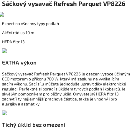
Sáčkový vysavač Refresh Parquet
VP8226
Expert na všechny typy podlah
Akční rádius 10 m
HEPA filtr 13
EXTRA výkon
Sáčkový vysavač Refresh Parquet VP8226 je osazen vysoce účinným
ECO motorem o příkonu 700 W, který má zásluhu na vynikajícím
sacím výkonu. Sací sílu můžete jednoduše upravit díky elektronické
regulaci. Perfektně si poradí s úklidem tvrdých podlah i koberců. Je
skvělým pomocníkem pro běžný úklid. Omyvatelný HEPA filtr 13
zachytí i ty nejjemnější prachové částice, takže je vhodný i pro
alergiky a astmatiky.
Tichý úklid bez omezení