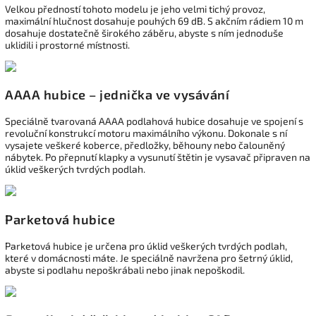
Velkou předností tohoto modelu je jeho velmi tichý provoz,
maximální hlučnost dosahuje pouhých 69 dB. S akčním rádiem 10 m
dosahuje dostatečně širokého záběru, abyste s ním jednoduše
uklidili i prostorné místnosti.
AAAA hubice – jednička ve vysávání
Speciálně tvarovaná AAAA podlahová hubice dosahuje ve spojení s
revoluční konstrukcí motoru maximálního výkonu. Dokonale s ní
vysajete veškeré koberce, předložky, běhouny nebo čalouněný
nábytek. Po přepnutí klapky a vysunutí štětin je vysavač připraven na
úklid veškerých tvrdých podlah.
Parketová hubice
Parketová hubice je určena pro úklid veškerých tvrdých podlah,
které v domácnosti máte. Je speciálně navržena pro šetrný úklid,
abyste si podlahu nepoškrábali nebo jinak nepoškodil.