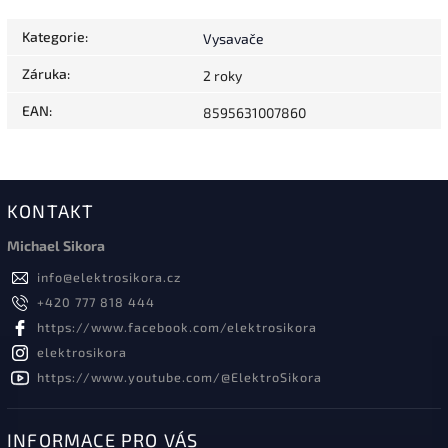
Kategorie
:
Vysavače
Záruka
:
2 roky
EAN
:
8595631007860
KONTAKT
Michael Sikora
info
@
elektrosikora.cz
+420 777 818 444
https://www.facebook.com/elektrosikora
elektrosikora
https://www.youtube.com/@ElektroSikora
INFORMACE PRO VÁS