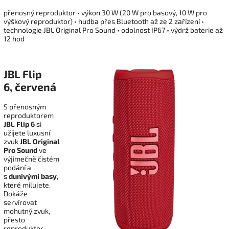
přenosný reproduktor • výkon 30 W (20 W pro basový, 10 W pro
výškový reproduktor) • hudba přes Bluetooth až ze 2 zařízení •
technologie JBL Original Pro Sound • odolnost IP67 • výdrž baterie až
12 hod
JBL Flip
6, červená
S přenosným
reproduktorem
JBL Flip 6
si
užijete luxusní
zvuk
JBL Original
Pro Sound
ve
výjimečně čistém
podání a
s
dunivými basy
,
které milujete.
Dokáže
servírovat
mohutný zvuk,
přesto
reproduktor