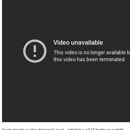
Vychutnejte si jeho dokonalý zvuk – kdekoli a až 12 hodin na nabití!