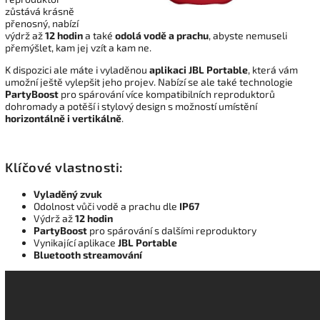
zůstává krásně
přenosný, nabízí
výdrž až
12 hodin
a také
odolá vodě a prachu
, abyste nemuseli
přemýšlet, kam jej vzít a kam ne.
K dispozici ale máte i vyladěnou
aplikaci JBL Portable
, která vám
umožní ještě vylepšit jeho projev. Nabízí se ale také technologie
PartyBoost
pro spárování více kompatibilních reproduktorů
dohromady a potěší i stylový design s možností umístění
horizontálně i vertikálně
.
Klíčové vlastnosti:
Vyladěný zvuk
Odolnost vůči vodě a prachu dle
IP67
Výdrž až
12 hodin
PartyBoost
pro spárování s dalšími reproduktory
Vynikající aplikace
JBL Portable
Bluetooth streamování