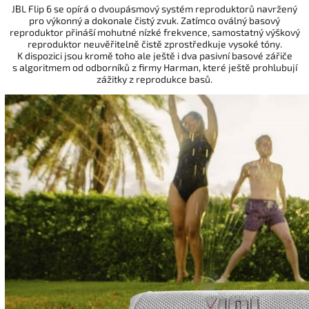
JBL Flip 6 se opírá o dvoupásmový systém reproduktorů navržený
pro výkonný a dokonale čistý zvuk. Zatímco oválný basový
reproduktor přináší mohutné nízké frekvence, samostatný výškový
reproduktor neuvěřitelně čistě zprostředkuje vysoké tóny.
K dispozici jsou kromě toho ale ještě i dva pasivní basové zářiče
s algoritmem od odborníků z firmy Harman, které ještě prohlubují
zážitky z reprodukce basů.