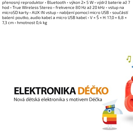
přenosný reproduktor • Bluetooth • výkon 2× 5 W • výdrž baterie až 7
hod • True Wireless Stereo • frekvence 80 Hz až 20 kHz • vstup na
microSD karty • AUX IN vstup • nabíjení pomocí micro USB • součástí
balení: poutko, audio kabel a micro USB kabel • V × Š × H: 17,0 × 6,8 ×
7,3 cm • hmotnost 0,4 kg