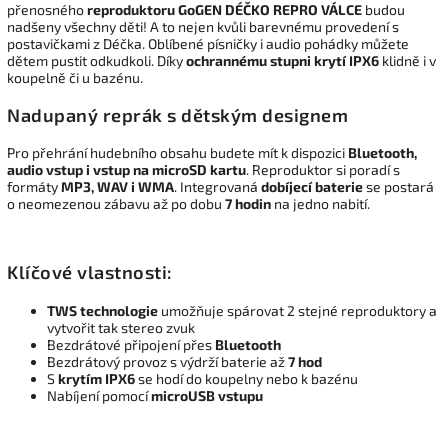
přenosného
reproduktoru GoGEN DÉČKO REPRO VÁLCE
budou
nadšeny všechny děti! A to nejen kvůli barevnému provedení s
postavičkami z Déčka. Oblíbené písničky i audio pohádky můžete
dětem pustit odkudkoli. Díky
ochrannému stupni krytí IPX6
klidně i v
koupelně či u bazénu.
Nadupaný reprák s dětským designem
Pro přehrání hudebního obsahu budete mít k dispozici
Bluetooth,
audio vstup i vstup na
microSD
kartu
. Reproduktor si poradí s
formáty
MP3, WAV i WMA
. Integrovaná
dobíjecí baterie
se postará
o neomezenou zábavu až po dobu
7 hodin
na jedno nabití.
Klíčové vlastnosti:
TWS technologie
umožňuje spárovat 2 stejné reproduktory a
vytvořit tak stereo zvuk
Bezdrátové připojení přes
Bluetooth
Bezdrátový provoz s výdrží baterie až
7 hod
S
krytím IPX6
se hodí do koupelny nebo k bazénu
Nabíjení pomocí
microUSB
vstupu