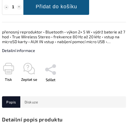
Přidat do košíku
přenosný reproduktor • Bluetooth • výkon 2× 5 W • výdrž baterie až 7
hod • True Wireless Stereo • frekvence 80 Hz až 20 kHz • vstup na
microSD karty • AUX IN vstup • nabíjení pomocí micro USB •…
Detailní informace
Tisk
Zeptat se
Sdílet
Popis
Diskuze
Detailní popis produktu