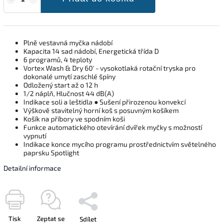
Plně vestavná myčka nádobí
Kapacita 14 sad nádobí, Energetická třída D
6 programů, 4 teploty
Vortex Wash & Dry 60' - vysokotlaká rotační tryska pro
dokonalé umytí zaschlé špíny
Odložený start až o 12 h
1/2 náplň, Hlučnost 44 dB(A)
Indikace soli a leštidla ● Sušení přirozenou konvekcí
Výškově stavitelný horní koš s posuvným košíkem
Košík na příbory ve spodním koši
Funkce automatického otevírání dvířek myčky s možností
vypnutí
Indikace konce mycího programu prostřednictvím světelného
paprsku Spotlight
Detailní informace
Tisk
Zeptat se
Sdílet