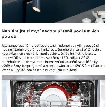
Naplánujte si mytí nádobí přesně podle svých
potřeb
Jste zaneprázdněni a potřebujete si naplánovat mytí na pozdější
hodinu? Žádný problém, s funkcí odloženého startu až o 12 hodin si
nastavíte mytí přesně, jak potřebujete. Ovládání myčky je zcela
intuitivní díky elektronickému systému s LED indikací. Ať už
potřebujete lehké mytí nebo intenzivní odstranění zaschlé špíny,
výběr z 6 mycích programů a 4 teplot vám to umožní. S funkcí Vortex
Wash & Dry 60' jsou zaschlé zbytky jídla minulostí.