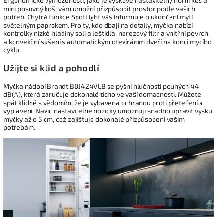
Ergonomické vymoženosti, jako je výškově nastavitelný horní koš a
mini posuvný koš, vám umožní přizpůsobit prostor podle vašich
potřeb. Chytrá funkce SpotLight vás informuje o ukončení mytí
světelným paprskem. Pro ty, kdo dbají na detaily, myčka nabízí
kontrolky nízké hladiny soli a leštidla, nerezový filtr a vnitřní povrch,
a konvekční sušení s automatickým otevíráním dveří na konci mycího
cyklu.
Užijte si klid a pohodlí
Myčka nádobí Brandt BDJ424VLB se pyšní hlučností pouhých 44
dB(A), která zaručuje dokonalé ticho ve vaší domácnosti. Můžete
spát klidně s vědomím, že je vybavena ochranou proti přetečení a
vyplavení. Navíc nastavitelné nožičky umožňují snadno upravit výšku
myčky až o 5 cm, což zajišťuje dokonalé přizpůsobení vašim
potřebám.