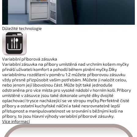
Důležité technologie
Variabilní příborová zásuvka
Variabilní zásuvka na příbory umístěná nad vrchním košem myčky
přináší uživateli komfort a pohodlí během plnění myčky.Díky
variabilnímu rozdělení v poměru 1:2 můžete příborovou zásuvku
vždy přesně přizpůsobit vašim potřebám. Můžete ji naložit celou,
nebo jenom její libovolnou část. Může být také jednoduše
odstraněna pro více místa pro vysoké nádobí v horním koši. Příbory
umístěné v zásuvce jsou také dokonale umyté díky dvojité
oplachovací trysce nacházející se ve stropu myčky.Perfektně čisté
příbory a ostatní kuchyňské náčiní a také nesrovnatelně lepší
přístupnost a manipulovatelnost ve srovnání s běžnými koši na
příbory, to jsou hlavní výhody variabilní příborové zásuvky.
Více informací