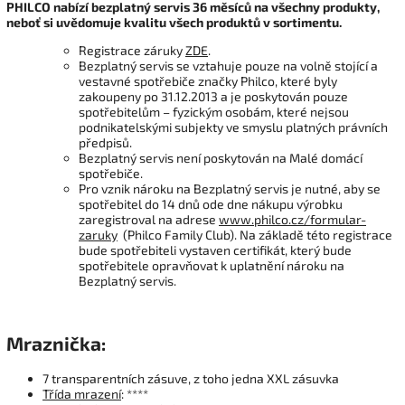
PHILCO nabízí bezplatný servis 36 měsíců na všechny produkty,
neboť si uvědomuje kvalitu všech produktů v sortimentu.
Registrace záruky
ZDE
.
Bezplatný servis se vztahuje pouze na volně stojící a
vestavné spotřebiče značky Philco, které byly
zakoupeny po 31.12.2013 a je poskytován pouze
spotřebitelům – fyzickým osobám, které nejsou
podnikatelskými subjekty ve smyslu platných právních
předpisů.
Bezplatný servis není poskytován na Malé domácí
spotřebiče.
Pro vznik nároku na Bezplatný servis je nutné, aby se
spotřebitel do 14 dnů ode dne nákupu výrobku
zaregistroval na adrese
www.philco.cz/formular-
zaruky
(Philco Family Club). Na základě této registrace
bude spotřebiteli vystaven certifikát, který bude
spotřebitele opravňovat k uplatnění nároku na
Bezplatný servis.
Mraznička
:
7 transparentních zásuve, z toho jedna XXL zásuvka
Třída mrazení
: ****