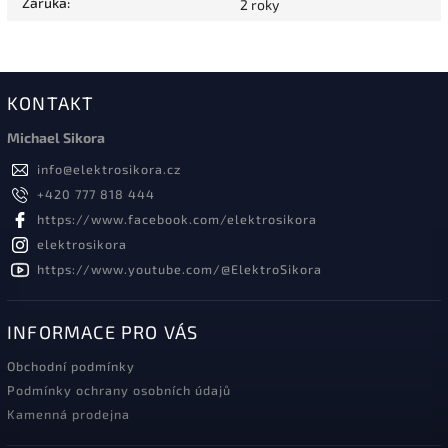
Záruka
:
2 roky
KONTAKT
Michael Sikora
info
@
elektrosikora.cz
+420 777 818 444
https://www.facebook.com/elektrosikora
elektrosikora
https://www.youtube.com/@ElektroSikora
INFORMACE PRO VÁS
Obchodní podmínky
Podmínky ochrany osobních údajů
Kamenná prodejna