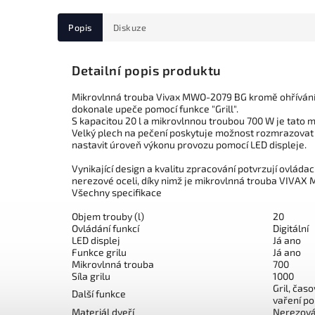
Popis
Diskuze
Detailní popis produktu
Mikrovlnná trouba Vivax MWO-2079 BG kromě ohřívání 
dokonale upeče pomocí funkce "Grill".
S kapacitou 20 l a mikrovlnnou troubou 700 W je tato
Velký plech na pečení poskytuje možnost rozmrazovat 
nastavit úroveň výkonu provozu pomocí LED displeje.
Vynikající design a kvalitu zpracování potvrzují ovládac
nerezové oceli, díky nimž je mikrovlnná trouba VIVA
Všechny specifikace
Objem trouby (l)
20
Ovládání funkcí
Digitální
LED displej
Já ano
Funkce grilu
Já ano
Mikrovlnná trouba
700
Síla grilu
1000
Gril, čas
Další funkce
vaření p
Materiál dveří
Nerezová 