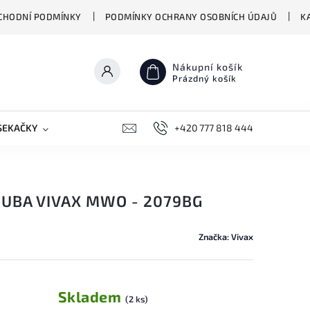
CHODNÍ PODMÍNKY
PODMÍNKY OCHRANY OSOBNÍCH ÚDAJŮ
K
Nákupní košík
Prázdný košík
SEKAČKY
PŘEKLADAČE VASCO
+420 777 818 444
BIONICKÉ MOPY HIZER
UBA VIVAX MWO - 2079BG
Značka:
Vivax
Skladem
(2 ks)