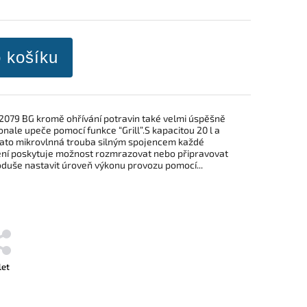
o košíku
079 BG kromě ohřívání potravin také velmi úspěšně
nale upeče pomocí funkce “Grill”.S kapacitou 20 l a
tato mikrovlnná trouba silným spojencem každé
ení poskytuje možnost rozmrazovat nebo připravovat
noduše nastavit úroveň výkonu provozu pomocí...
let