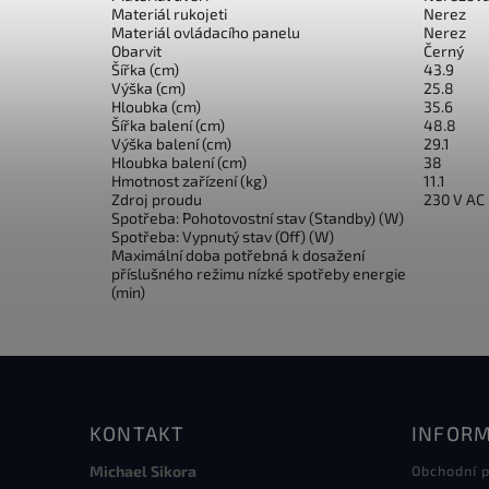
Materiál rukojeti
Nerez
Materiál ovládacího panelu
Nerez
Obarvit
Černý
Šířka (cm)
43.9
Výška (cm)
25.8
Hloubka (cm)
35.6
Šířka balení (cm)
48.8
Výška balení (cm)
29.1
Hloubka balení (cm)
38
Hmotnost zařízení (kg)
11.1
Zdroj proudu
230 V AC
Spotřeba: Pohotovostní stav (Standby) (W)
Spotřeba: Vypnutý stav (Off) (W)
Maximální doba potřebná k dosažení
příslušného režimu nízké spotřeby energie
(min)
KONTAKT
INFORM
Michael Sikora
Obchodní 