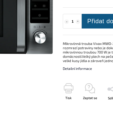
Přidat d
Mikrovlnná trouba Vivax MWO-2
rozmrazí potraviny nebo je doko
mikrovlnnou troubou 700 W je 
domácnosti.Velký plech na peč
velké kusy jídla a zároveň jed
Detailní informace
Tisk
Zeptat se
Sdí