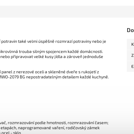
Do
potravin také velmi úspěšně rozmrazí potraviny nebo je
K
 mikrovlnná trouba silným spojencem každé domácnosti.
Z
nebo připravovat velké kusy jídla a zároveň jednoduše
E
í panel z nerezové oceli a skleněné dveře s rukojetí z
X MWO-2079 BG nepostradatelným detailem každé kuchyně.
ovač, rozmrazování podle hmotnosti, rozmrazování časem;
o etapách, naprogramované vaření, rodičovský zámek
ocel - sklo