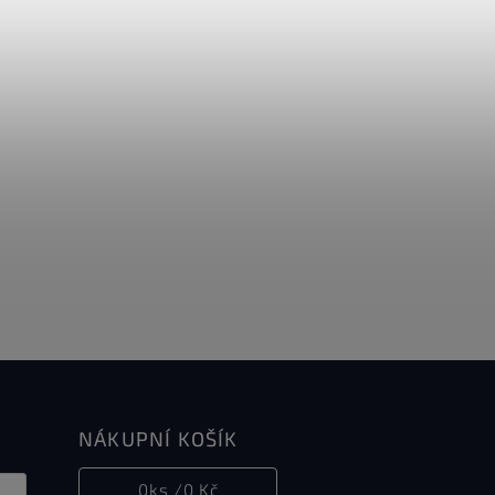
NÁKUPNÍ KOŠÍK
0
ks /
0 Kč