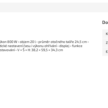
Do
K
ýkon 800 W • objem 20 l • průměr otočného talíře 24,5 cm •
Z
ké nastavení času i výkonu ohřívání • displej • funkce
tavování • V × Š × H: 38,2 × 59,5 × 34,3 cm
E