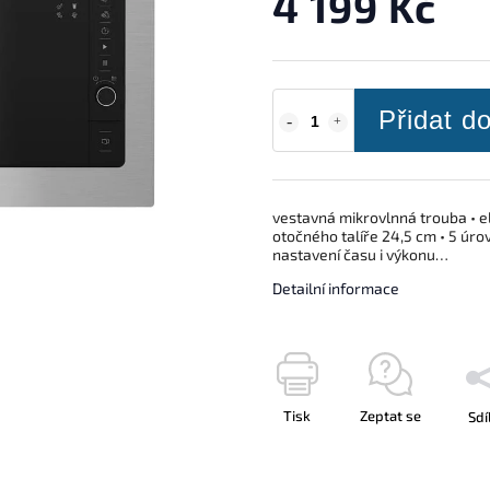
4 199 Kč
Přidat d
vestavná mikrovlnná trouba • e
otočného talíře 24,5 cm • 5 úr
nastavení času i výkonu…
Detailní informace
Tisk
Zeptat se
Sdí