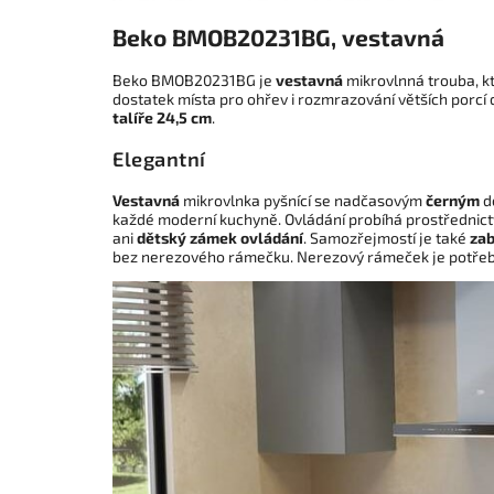
Beko BMOB20231BG, vestavná
Beko BMOB20231BG je
vestavná
mikrovlnná trouba, kt
dostatek místa pro ohřev i rozmrazování větších porcí
talíře 24,5 cm
.
Elegantní
Vestavná
mikrovlnka pyšnící se nadčasovým
černým
d
každé moderní kuchyně. Ovládání probíhá prostřednic
ani
dětský zámek ovládání
. Samozřejmostí je také
zab
bez nerezového rámečku. Nerezový rámeček je potřeb