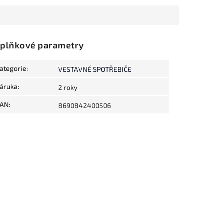
plňkové parametry
ategorie
:
VESTAVNÉ SPOTŘEBIČE
áruka
:
2 roky
AN
:
8690842400506