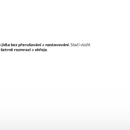
 jídla bez přerušování
a
nastavování.
Stačí vložit
j
šetrně rozmrazí
a
ohřeje
.