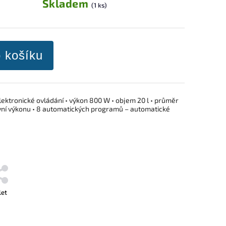
Skladem
(1 ks)
o košíku
lektronické ovládání • výkon 800 W • objem 20 l • průměr
ovní výkonu • 8 automatických programů – automatické
let