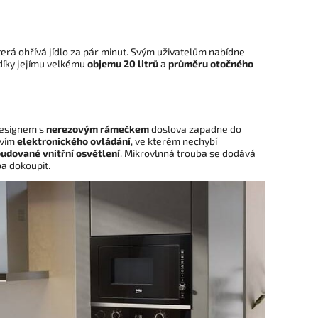
erá ohřívá jídlo za pár minut. Svým uživatelům nabídne
 díky jejímu velkému
objemu 20 litrů
a
průměru otočného
esignem s
nerezovým rámečkem
doslova zapadne do
tvím
elektronického ovládání
, ve kterém nechybí
udované vnitřní osvětlení
. Mikrovlnná trouba se dodává
a dokoupit.