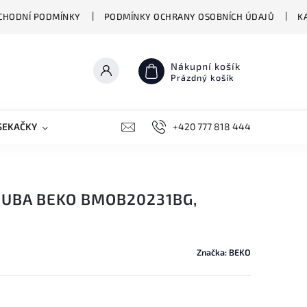
CHODNÍ PODMÍNKY
PODMÍNKY OCHRANY OSOBNÍCH ÚDAJŮ
K
Nákupní košík
Prázdný košík
SEKAČKY
PŘEKLADAČE VASCO
+420 777 818 444
BIONICKÉ MOPY HIZER
UBA BEKO BMOB20231BG,
Značka:
BEKO