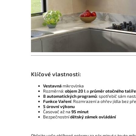
Klíčové vlastnosti:
Vestavná
mikrovlnka
Rozměrná:
objem 20 l
a
průměr otočného talíře
8 automatických programů
: spotřebič sám nast
Funkce Vaření
: Rozmrazení a ohřev jídla bez př
5 úrovní výkonu
Časovač až na
95 minut
Bezpečnostní
dětský zámek ovládání
Ohřejte vaše oblíbené pokrmy za pár minut s touto mik