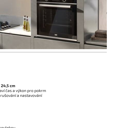
 24,5 cm
aví čas a výkon pro pokrm
erušování a nastavování
rovlnkou.