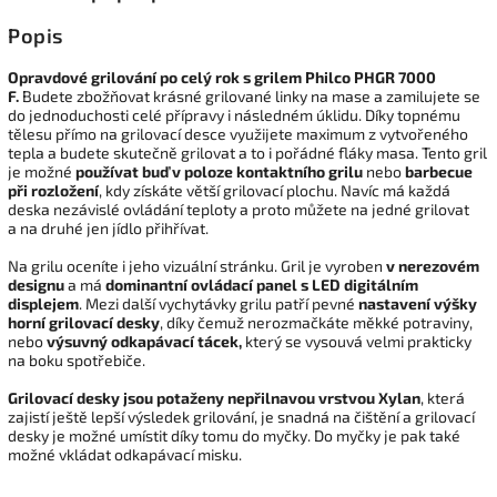
Popis
Opravdové grilování po celý rok s grilem Philco PHGR 7000
F.
Budete zbožňovat krásné grilované linky na mase a zamilujete se
do jednoduchosti celé přípravy i následném úklidu. Díky topnému
tělesu přímo na grilovací desce využijete maximum z vytvořeného
tepla a budete skutečně grilovat a to i pořádné fláky masa. Tento gril
je možné
používat buď v poloze kontaktního grilu
nebo
barbecue
při rozložení
, kdy získáte větší grilovací plochu. Navíc má každá
deska nezávislé ovládání teploty a proto můžete na jedné grilovat
a na druhé jen jídlo přihřívat.
Na grilu oceníte i jeho vizuální stránku. Gril je vyroben
v nerezovém
designu
a má
dominantní ovládací panel s LED digitálním
displejem
. Mezi další vychytávky grilu patří pevné
nastavení výšky
horní grilovací desky
, díky čemuž nerozmačkáte měkké potraviny,
nebo
výsuvný odkapávací tácek,
který se vysouvá velmi prakticky
na boku spotřebiče.
Grilovací desky jsou potaženy nepřilnavou vrstvou Xylan
, která
zajistí ještě lepší výsledek grilování, je snadná na čištění a grilovací
desky je možné umístit díky tomu do myčky. Do myčky je pak také
možné vkládat odkapávací misku.