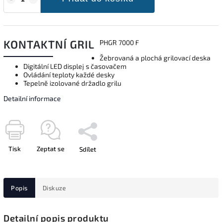
KONTAKTNÍ GRIL
PHGR 7000 F
Žebrovaná a plochá grilovací deska
Digitální LED displej s časovačem
Ovládání teploty každé desky
Tepelně izolované držadlo grilu
Detailní informace
Tisk
Zeptat se
Sdílet
Popis
Diskuze
Detailní popis produktu