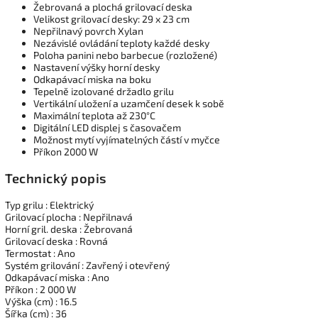
Žebrovaná a plochá grilovací deska
Velikost grilovací desky: 29 x 23 cm
Nepřilnavý povrch Xylan
Nezávislé ovládání teploty každé desky
Poloha panini nebo barbecue (rozložené)
Nastavení výšky horní desky
Odkapávací miska na boku
Tepelně izolované držadlo grilu
Vertikální uložení a uzamčení desek k sobě
Maximální teplota až 230°C
Digitální LED displej s časovačem
Možnost mytí vyjímatelných částí v myčce
Příkon 2000 W
Technický popis
Typ grilu : Elektrický
Grilovací plocha : Nepřilnavá
Horní gril. deska : Žebrovaná
Grilovací deska : Rovná
Termostat : Ano
Systém grilování : Zavřený i otevřený
Odkapávací miska : Ano
Příkon : 2 000 W
Výška (cm) : 16.5
Šířka (cm) : 36