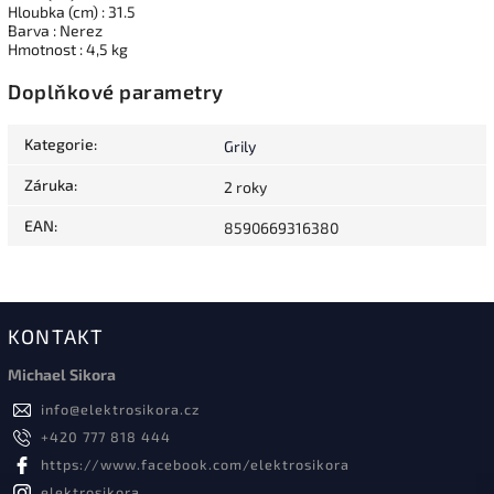
Hloubka (cm) : 31.5
Barva : Nerez
Hmotnost : 4,5 kg
Doplňkové parametry
Kategorie
:
Grily
Záruka
:
2 roky
EAN
:
8590669316380
KONTAKT
Michael Sikora
info
@
elektrosikora.cz
+420 777 818 444
https://www.facebook.com/elektrosikora
elektrosikora