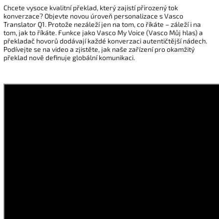
Chcete vysoce kvalitní překlad, který zajistí přirozený tok
konverzace? Objevte novou úroveň personalizace s Vasco
Translator Q1. Protože nezáleží jen na tom, co říkáte – záleží i na
tom, jak to říkáte. Funkce jako Vasco My Voice (Vasco Můj hlas) a
překladač hovorů dodávají každé konverzaci autentičtější nádech.
Podívejte se na video a zjistěte, jak naše zařízení pro okamžitý
překlad nově definuje globální komunikaci.