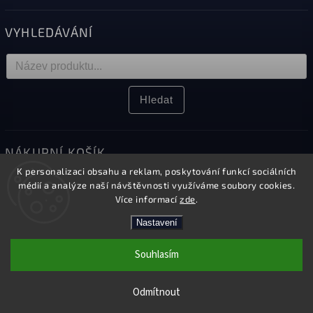
VYHLEDÁVÁNÍ
Hledat
NÁKUPNÍ KOŠÍK
K personalizaci obsahu a reklam, poskytování funkcí sociálních
0
ks /
0 Kč
médií a analýze naší návštěvnosti využíváme soubory cookies.
Více informací
zde
.
Nastavení
Copyright 2026
Elektro Sikora
. Všechna práva vyhrazena.
Souhlasím
Upravit nastavení cookies
Kamenná prodejna v Českém Těšíně
Vytvořil
Shoptet
| Design
Shoptak.cz.
Odmítnout