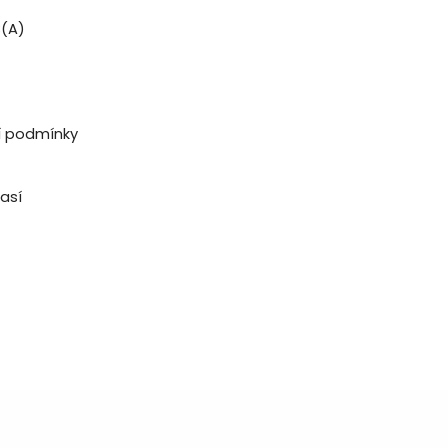
B(A)
ní podmínky
časí