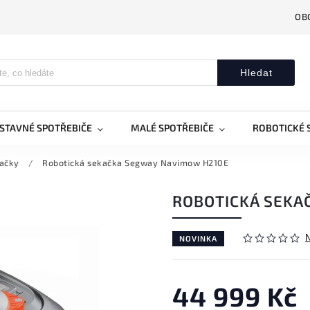
OB
Hledat
STAVNÉ SPOTŘEBIČE
MALÉ SPOTŘEBIČE
ROBOTICKÉ 
kačky
/
Robotická sekačka Segway Navimow H210E
ROBOTICKÁ SEKA
NOVINKA
44 999 Kč