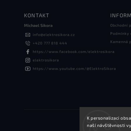
KONTAKT
INFORM
Michael Sikora
Obchodní 
Podmínky 
info
@
elektrosikora.cz
Kamenná p
+420 777 818 444
https://www.facebook.com/elektrosikora
elektrosikora
https://www.youtube.com/@ElektroSikora
K personalizaci obsa
naší návštěvnosti v