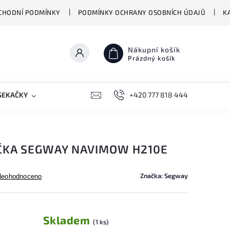
CHODNÍ PODMÍNKY
PODMÍNKY OCHRANY OSOBNÍCH ÚDAJŮ
K
Nákupní košík
Prázdný košík
SEKAČKY
PŘEKLADAČE VASCO
+420 777 818 444
BIONICKÉ MOPY HIZER
ČKA SEGWAY NAVIMOW H210E
Značka:
Segway
Neohodnoceno
Skladem
(1 ks)