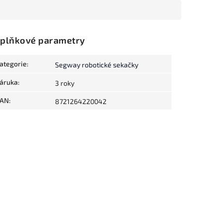
plňkové parametry
ategorie
:
Segway robotické sekačky
áruka
:
3 roky
AN
:
8721264220042