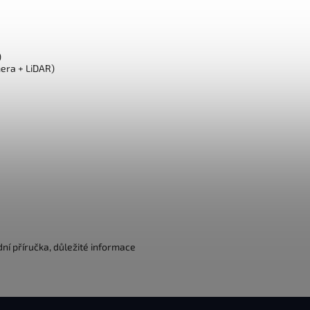
)
era + LiDAR)
dní příručka, důležité informace