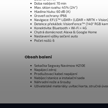
Doba nabíjení: 70 min
Max. sklon svahu: 45% (24°)
Hladina hluku: 60 dB (A)
Úroveň ochrany: IP66
Navigace: EFLS™ LiDAR+ (LiDAR + NRTK + Vision
Detekce překážek: VisionFence™ (140° RGB kam
Konektivita: Bluetooth + Wi-Fi + 4G
Chytrá domácnost: Alexa & Google Home
Nastavení výšky sečení: auto
Počet nožů: 6
Obsah balení
Sekačka Segway Navimow H210E
Napájecí zdroj
Prodlužovací kabel napájení
Nabíjecí stanice a instalační sada
Náhradní nože a šrouby
Uživatelské materiály: uvítací karta, stručná úvo