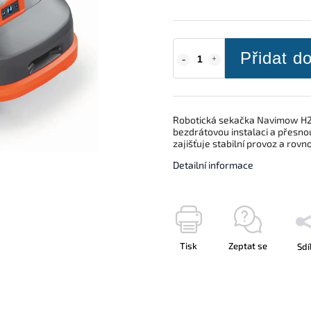
Přidat d
Robotická sekačka Navimow H210
bezdrátovou instalaci a přesn
zajišťuje stabilní provoz a rov
Detailní informace
Tisk
Zeptat se
Sdí