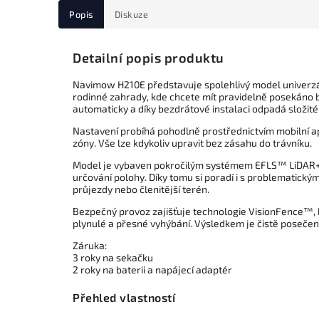
Popis
Diskuze
Detailní popis produktu
Navimow H210E představuje spolehlivý model univerzáln
rodinné zahrady, kde chcete mít pravidelně posekáno b
automaticky a díky bezdrátové instalaci odpadá složit
Nastavení probíhá pohodlně prostřednictvím mobilní ap
zóny. Vše lze kdykoliv upravit bez zásahu do trávníku.
Model je vybaven pokročilým systémem EFLS™ LiDAR+, k
určování polohy. Díky tomu si poradí i s problematickým
průjezdy nebo členitější terén.
Bezpečný provoz zajišťuje technologie VisionFence™,
plynulé a přesné vyhýbání. Výsledkem je čistě posečen
Záruka:
3 roky na sekačku
2 roky na baterii a napájecí adaptér
Přehled vlastností