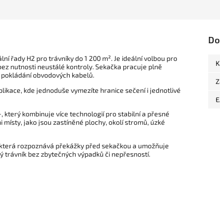
Do
í řady H2 pro trávníky do 1 200 m². Je ideální volbou pro
K
ez nutnosti neustálé kontroly. Sekačka pracuje plně
é pokládání obvodových kabelů.
Z
likace, kde jednoduše vymezíte hranice sečení i jednotlivé
E
terý kombinuje více technologií pro stabilní a přesné
i místy, jako jsou zastíněné plochy, okolí stromů, úzké
 která rozpoznává překážky před sekačkou a umožňuje
ý trávník bez zbytečných výpadků či nepřesností.