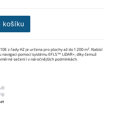
o košíku
E z řady H2 je určena pro plochy až do 1 200 m². Nabízí
ou navigaci pomocí systému EFLS™ LiDAR+, díky čemuž
noměrné sečení i v náročnějších podmínkách.
let