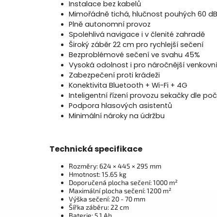
Instalace bez kabelů
Mimořádně tichá, hlučnost pouhých 60 d
Plně autonomní provoz
Spolehlivá navigace i v členité zahradě
Široký záběr 22 cm pro rychlejší sečení
Bezproblémové sečení ve svahu 45%
Vysoká odolnost i pro náročnější venkov
Zabezpečení proti krádeži
Konektivita Bluetooth + Wi-Fi + 4G
Inteligentní řízení provozu sekačky dle po
Podpora hlasových asistentů
Minimální nároky na údržbu
Technická specifikace
Rozměry: 624 × 445 × 295 mm
Hmotnost: 15.65 kg
Doporučená plocha sečení: 1000 m²
Maximální plocha sečení: 1200 m²
Výška sečení: 20 - 70 mm
Šířka záběru: 22 cm
Baterie: 5.1 Ah